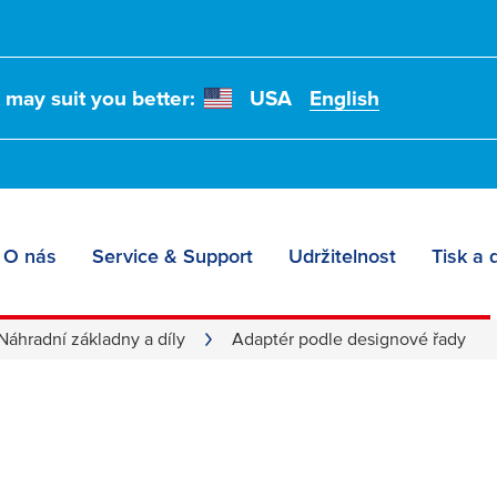
t may suit you better:
USA
English
O nás
Service & Support
Udržitelnost
Tisk a 
 according to design 
Náhradní základny a díly
Adaptér podle designové řady