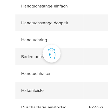
Handtuchstange einfach
Handtuchstange doppelt
Handtuchring
Bademantelhaken
Handtuchhaken
Hakenleiste
Duschablage einstöckig
BK43-2