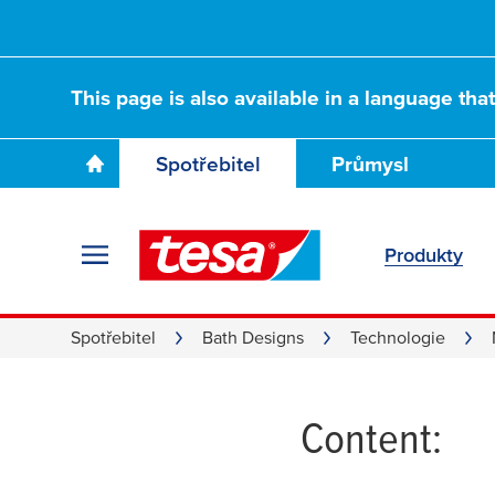
This page is also available in a language tha
Spotřebitel
Průmysl
Produkty
Adapter
Spotřebitel
Bath Designs
Technologie
Content: