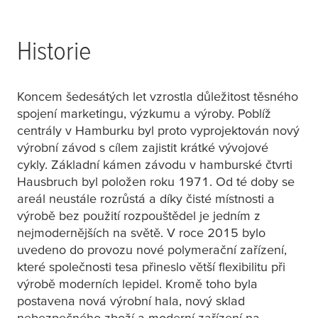
Historie
Koncem šedesátých let vzrostla důležitost těsného
spojení marketingu, výzkumu a výroby. Poblíž
centrály v Hamburku byl proto vyprojektován nový
výrobní závod s cílem zajistit krátké vývojové
cykly. Základní kámen závodu v hamburské čtvrti
Hausbruch byl položen roku 1971. Od té doby se
areál neustále rozrůstá a díky čisté místnosti a
výrobě bez použití rozpouštědel je jedním z
nejmodernějších na světě. V roce 2015 bylo
uvedeno do provozu nové polymerační zařízení,
které společnosti
tesa
přineslo větší flexibilitu při
výrobě moderních lepidel. Kromě toho byla
postavena nová výrobní hala, nový sklad
nebezpečného zboží a moderní zařízení na