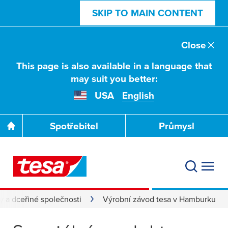
SKIP TO MAIN CONTENT
Close
This page is also available in a language that
may suit you better:
USA
English
Spotřebitel
Průmysl
ty a dceřiné společnosti
Výrobní závod tesa v Hamburku