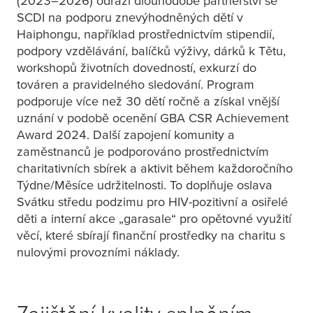
(2023–2026) odráží dlouhodobé partnerství se
SCDI na podporu znevýhodněných dětí v
Haiphongu, například prostřednictvím stipendií,
podpory vzdělávání, balíčků výživy, dárků k Tětu,
workshopů životních dovedností, exkurzí do
továren a pravidelného sledování. Program
podporuje více než 30 dětí ročně a získal vnější
uznání v podobě ocenění GBA CSR Achievement
Award 2024. Další zapojení komunity a
zaměstnanců je podporováno prostřednictvím
charitativních sbírek a aktivit během každoročního
Týdne/Měsíce udržitelnosti. To doplňuje oslava
Svátku středu podzimu pro HIV-pozitivní a osiřelé
děti a interní akce „garasale“ pro opětovné využití
věcí, které sbírají finanční prostředky na charitu s
nulovými provozními náklady.