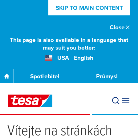
SKIP TO MAIN CONTENT
Close
This page is also available in a language that
may suit you better:
USA
English
Spotřebitel
Průmysl
Vítejte na stránkách