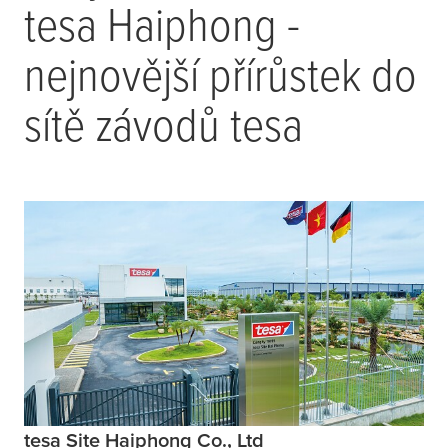
tesa
Haiphong -
nejnovější přírůstek do
sítě závodů
tesa
tesa Site Haiphong Co., Ltd