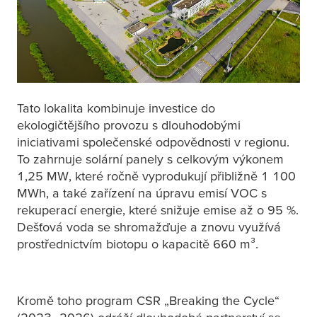
Tato lokalita kombinuje investice do
ekologičtějšího provozu s dlouhodobými
iniciativami společenské odpovědnosti v regionu.
To zahrnuje solární panely s celkovým výkonem
1,25 MW, které ročně vyprodukují přibližně 1 100
MWh, a také zařízení na úpravu emisí VOC s
rekuperací energie, které snižuje emise až o 95 %.
Dešťová voda se shromažďuje a znovu využívá
prostřednictvím biotopu o kapacitě 660 m³.
Kromě toho program CSR „Breaking the Cycle“