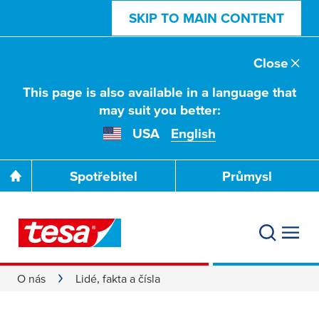
SKIP TO MAIN CONTENT
Close
This page is also available in a language that
may suit you better:
USA
English
Spotřebitel
Průmysl
O nás
Lidé, fakta a čísla