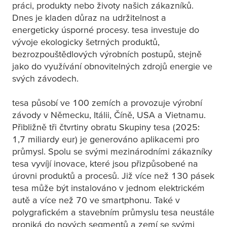
práci, produkty nebo životy našich zákazníků.
Dnes je kladen důraz na udržitelnost a
energeticky úsporné procesy.
tesa
investuje do
vývoje ekologicky šetrných produktů,
bezrozpouštědlových výrobních postupů, stejně
jako do využívání obnovitelných zdrojů energie ve
svých závodech.
tesa
působí ve 100 zemích a provozuje výrobní
závody v Německu, Itálii, Číně, USA a Vietnamu.
Přibližně tři čtvrtiny obratu Skupiny
tesa
(2025:
1,7 miliardy eur) je generováno aplikacemi pro
průmysl. Spolu se svými mezinárodními zákazníky
tesa
vyvíjí inovace, které jsou přizpůsobené na
úrovni produktů a procesů. Již více než 130 pásek
tesa
může být instalováno v jednom elektrickém
autě a více než 70 ve smartphonu. Také v
polygrafickém a stavebním průmyslu
tesa
neustále
proniká do nových segmentů a zemí se svými