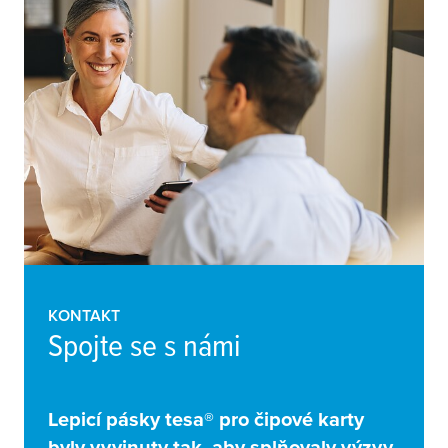
KONTAKT
Spojte se s námi
Lepicí pásky
tesa
® pro čipové karty
byly vyvinuty tak, aby splňovaly výzvy,