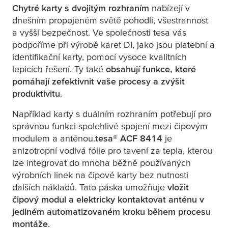
Chytré karty s dvojitým rozhraním
nabízejí v
dnešním propojeném světě pohodlí, všestrannost
a vyšší bezpečnost. Ve společnosti
tesa
vás
podpoříme při výrobě karet DI, jako jsou platební a
identifikační karty, pomocí vysoce kvalitních
lepicích řešení. Ty také
obsahují funkce, které
pomáhají zefektivnit vaše procesy a zvýšit
produktivitu
.
Například karty s duálním rozhraním potřebují pro
správnou funkci spolehlivé spojení mezi čipovým
modulem a anténou.
tesa
® ACF 8414
je
anizotropní vodivá fólie pro tavení za tepla, kterou
lze integrovat do mnoha běžně používaných
výrobních linek na čipové karty bez nutnosti
dalších nákladů. Tato páska umožňuje
vložit
čipový modul a elektricky kontaktovat anténu v
jediném automatizovaném kroku během procesu
montáže
.