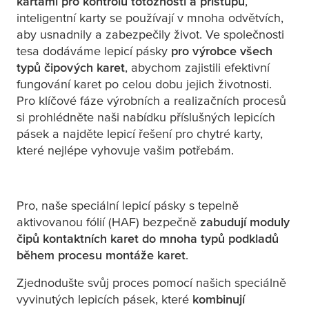
kartami pro kontrolu totožnosti a přístupu
,
inteligentní karty se používají v mnoha odvětvích,
aby usnadnily a zabezpečily život. Ve společnosti
tesa
dodáváme lepicí pásky
pro výrobce všech
typů čipových karet
, abychom zajistili efektivní
fungování karet po celou dobu jejich životnosti.
Pro klíčové fáze výrobních a realizačních procesů
si prohlédněte naši nabídku příslušných lepicích
pásek a najděte lepicí řešení pro chytré karty,
které nejlépe vyhovuje vašim potřebám.
Pro
, naše speciální lepicí pásky s tepelně
aktivovanou fólií (HAF) bezpečně
zabudují moduly
čipů kontaktních karet do mnoha typů podkladů
během procesu montáže karet
.
Zjednodušte svůj proces
pomocí našich speciálně
vyvinutých lepicích pásek, které
kombinují