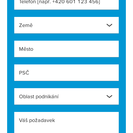
Telefon [např. +420 601 123 456]
Země
Město
PSČ
Oblast podnikání
Váš požadavek