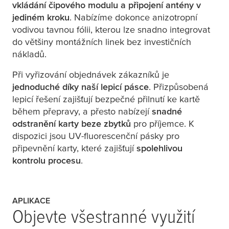
vkládání čipového modulu a připojení antény v
jediném kroku
. Nabízíme dokonce anizotropní
vodivou tavnou fólii, kterou lze snadno integrovat
do většiny montážních linek bez investičních
nákladů.
Při vyřizování objednávek zákazníků je
jednoduché díky naší lepicí pásce
. Přizpůsobená
lepicí řešení zajišťují bezpečné přilnutí ke kartě
během přepravy, a přesto nabízejí
snadné
odstranění karty beze zbytků
pro příjemce. K
dispozici jsou UV-fluorescenční pásky pro
připevnění karty, které zajišťují
spolehlivou
kontrolu procesu
.
APLIKACE
Objevte všestranné využití