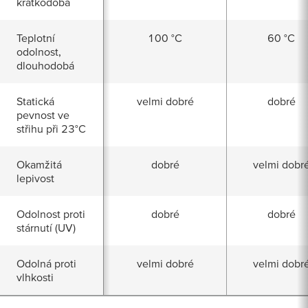
krátkodobá
Teplotní
100 °C
60 °C
odolnost,
dlouhodobá
Statická
velmi dobré
dobré
pevnost ve
střihu při 23°C
Okamžitá
dobré
velmi dobr
lepivost
Odolnost proti
dobré
dobré
stárnutí (UV)
Odolná proti
velmi dobré
velmi dobr
vlhkosti