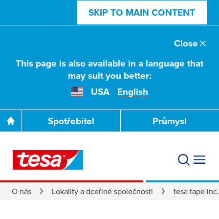
SKIP TO MAIN CONTENT
Close
This page is also available in a language that
may suit you better:
USA
English
Spotřebitel
Průmysl
O nás
Lokality a dceřiné společnosti
tesa tape inc.