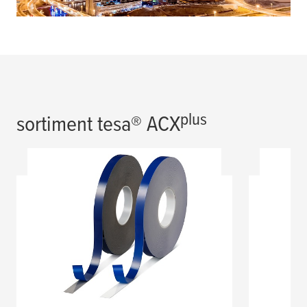
plus
sortiment
tesa
® ACX