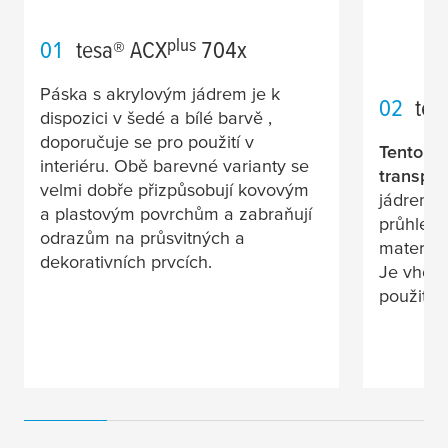
plus
01
tesa
® ACX
704x
Páska s akrylovým jádrem je k
02
tes
dispozici v šedé a bílé barvě ,
doporučuje se pro použití v
Tento vý
interiéru. Obě barevné varianty se
transpar
velmi dobře přizpůsobují kovovým
jádrem a
a plastovým povrchům a zabraňují
průhledn
odrazům na průsvitných a
materiálů
dekorativních prvcích.
Je vhodn
použití.