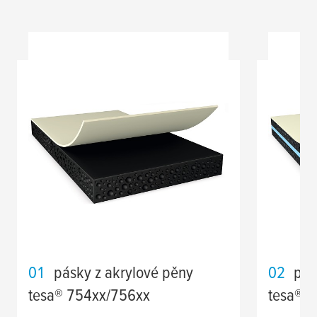
01
pásky z akrylové pěny
02
pás
tesa
® 754xx/756xx
tesa
® 7