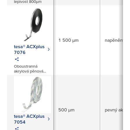
lepivost 800µm
1 500 µm
napěněný ak
tesa® ACXplus
7076
Oboustranná
akrylová pěnová
páska s tloušťkou
1500 µm
500 µm
pevný akrylá
tesa® ACXplus
7054