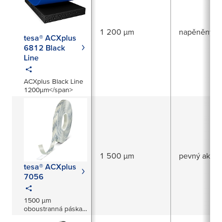
1 200 µm
napěněný ak
tesa® ACXplus
6812 Black
Line
ACXplus Black Line
1200µm</span>
1 500 µm
pevný akrylá
tesa® ACXplus
7056
1500 µm
oboustranná páska
s akrylovým jádrem