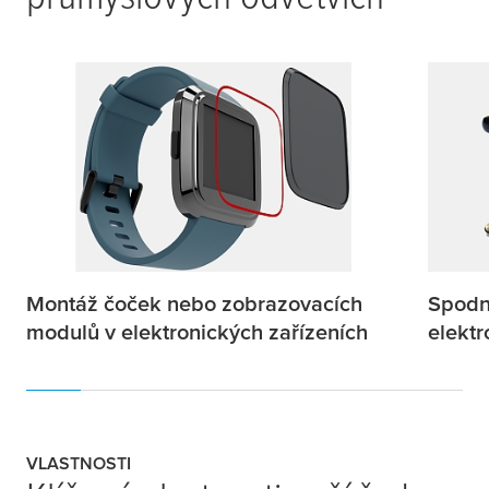
Montáž čoček nebo zobrazovacích
Spodní
modulů v elektronických zařízeních
elektr
VLASTNOSTI