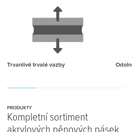
Trvanlivé trvalé vazby
Odoln
PRODUKTY
Kompletní sortiment
akrylových pěnových pásek