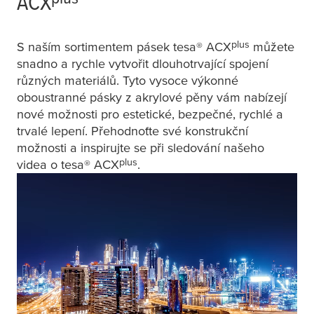
ACX
plus
S naším sortimentem pásek
tesa
® ACX
můžete
snadno a rychle vytvořit dlouhotrvající spojení
různých materiálů. Tyto vysoce výkonné
oboustranné pásky z akrylové pěny vám nabízejí
nové možnosti pro estetické, bezpečné, rychlé a
trvalé lepení. Přehodnoťte své konstrukční
možnosti a inspirujte se při sledování našeho
plus
videa o
tesa
® ACX
.