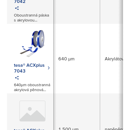
7042
Oboustranná páska
s akrylovou
dutinkou s tloušťkou
500 µm
640 µm
Akrylátová v
tesa® ACXplus
7043
640µm oboustranná
akrylová pěnová
páska
1 500 µm
napěněný ak