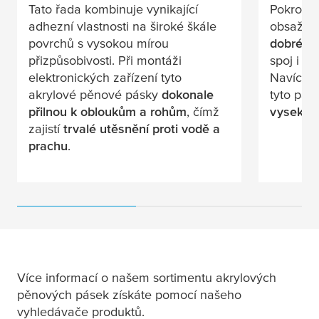
Tato řada kombinuje vynikající
Pokročil
adhezní vlastnosti na široké škále
obsažený
povrchů s vysokou mírou
dobré s
přizpůsobivosti. Při montáži
spoj i n
elektronických zařízení tyto
Navíc vý
akrylové pěnové pásky
dokonale
tyto pás
přilnou k obloukům a rohům
, čímž
vysekáv
zajistí
trvalé utěsnění proti vodě a
prachu
.
Více informací o našem sortimentu akrylových
pěnových pásek získáte pomocí našeho
vyhledávače produktů.