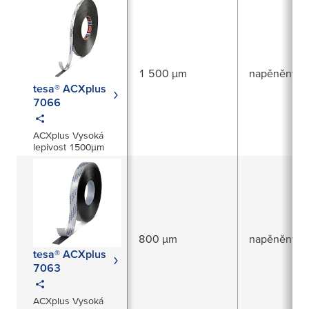
1 500 µm
napěněný ak
tesa® ACXplus
7066
ACXplus Vysoká
lepivost 1500µm
800 µm
napěněný ak
tesa® ACXplus
7063
ACXplus Vysoká