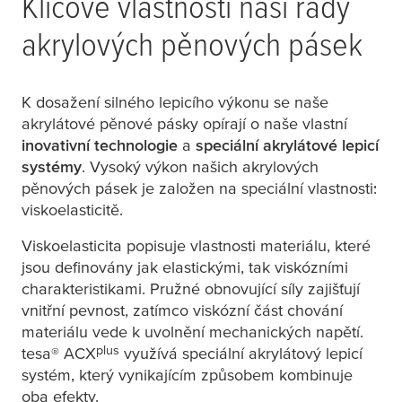
Klíčové vlastnosti naší řady
akrylových pěnových pásek
K dosažení silného lepicího výkonu se naše
akrylátové pěnové pásky opírají o naše vlastní
inovativní technologie
a
speciální akrylátové lepicí
systémy
. Vysoký výkon našich akrylových
pěnových pásek je založen na speciální vlastnosti:
viskoelasticitě.
Viskoelasticita popisuje vlastnosti materiálu, které
jsou definovány jak elastickými, tak viskózními
charakteristikami. Pružné obnovující síly zajišťují
vnitřní pevnost, zatímco viskózní část chování
materiálu vede k uvolnění mechanických napětí.
plus
tesa
® ACX
využívá speciální akrylátový lepicí
systém, který vynikajícím způsobem kombinuje
oba efekty.