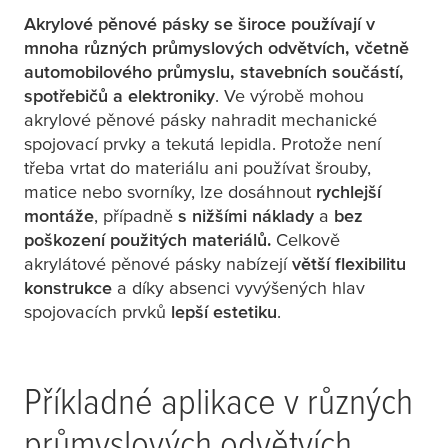
Akrylové pěnové pásky se široce používají v
mnoha různých průmyslových odvětvích, včetně
automobilového průmyslu, stavebních součástí,
spotřebičů a elektroniky
. Ve výrobě mohou
akrylové pěnové pásky nahradit mechanické
spojovací prvky a tekutá lepidla. Protože není
třeba vrtat do materiálu ani používat šrouby,
matice nebo svorníky, lze dosáhnout
rychlejší
montáže
, případně
s nižšími náklady
a
bez
poškození použitých materiálů.
Celkově
akrylátové pěnové pásky nabízejí
větší flexibilitu
konstrukce
a díky absenci vyvýšených hlav
spojovacích prvků
lepší estetiku
.
Příkladné aplikace v různých
průmyslových odvětvích