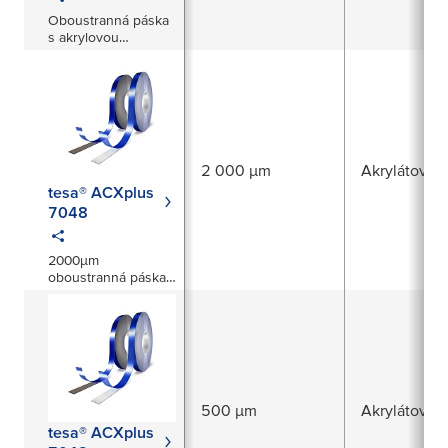
Oboustranná páska
s akrylovou
dutinkou s tloušťkou
500 µm
2 000 µm
Akrylátová v
tesa® ACXplus
7048
2000µm
oboustranná páska
s akrylovým jádrem
500 µm
Akrylátová v
tesa® ACXplus