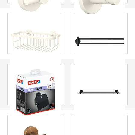
tesa
® Moon Bílý
tesa
® MOON
sprchový košík
Black Držák na
ručník
dvouramenný
tesa
® MOON
tesa
® MOON
BLACK Toilet Roll
BLACK Towel Rod,
Holder With Lid,
Self-Adhesive,
Self-Adhesive,
Black powdered
Black Powdered
Stainless Steel
Stainless Steel
tesa
® MOON
tesa
® MOON