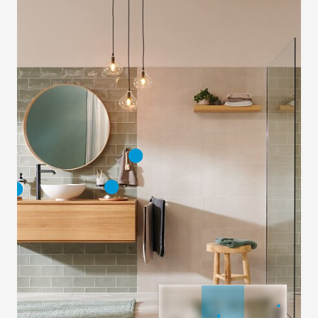
tesa
® MOON
tesa
® Moon Černá
Bronze Souprava
WC štětka s
WC štětky s
držákem
držákem
tesa
® Moon Černý
tesa
® Moon Černý
dávkovač mýdla
držák kelímku na
zubní kartáčky
tesa
® Moon Černý
tesa
® Moon Černý
držák toaletního
háček na oděvy
papíru