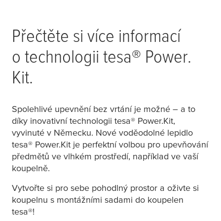
tesa
® MOON
tesa
® MOON
Graphite Držák na
Graphite háček na
Přečtěte si více informací
ručník
ručník
o technologii
tesa
® Power.
dvouramenný
Kit.
tesa
® MOON
tesa
® MOON
Spolehlivé upevnění bez vrtání je možné – a to
Graphite Háček na
Graphite Sprchový
díky inovativní technologii
tesa
® Power.Kit,
oděvy
košík
vyvinuté v Německu. Nové voděodolné lepidlo
tesa
® Power.Kit je perfektní volbou pro upevňování
předmětů ve vlhkém prostředí, například ve vaší
koupelně.
tesa
® MOON
tesa
® Moon Háček
Vytvořte si pro sebe pohodlný prostor a oživte si
Graphite Souprava
na oděvy
koupelnu s montážními sadami do koupelen
WC štětky s
tesa
®!
držákem