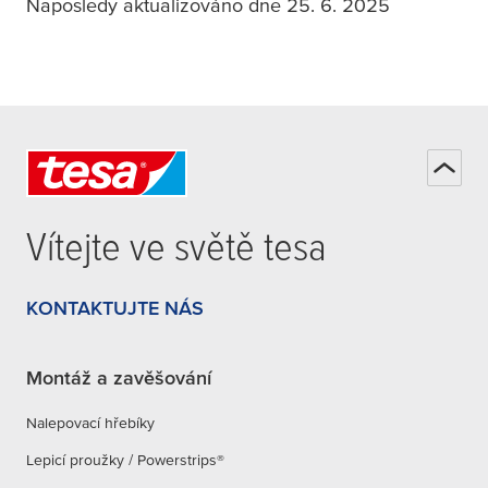
Naposledy aktualizováno dne 25. 6. 2025
osušku dvojitá
White Držák na
ručník
dvouramenný
tesa
® MOON
WHITE Tyč na
osušku dvojitá
Vítejte ve světě
tesa
KONTAKTUJTE NÁS
Montáž a zavěšování
Nalepovací hřebíky
Lepicí proužky / Powerstrips®