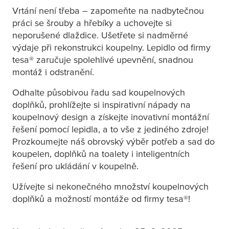
Vrtání není třeba – zapomeňte na nadbytečnou
práci se šrouby a hřebíky a uchovejte si
neporušené dlaždice. Ušetřete si nadměrné
výdaje při rekonstrukci koupelny. Lepidlo od firmy
tesa
® Moon Háček
tesa
® Moon
tesa
® zaručuje spolehlivé upevnění, snadnou
na ručník
Kruhový držák na
montáž i odstranění.
ručník
Odhalte působivou řadu sad koupelnových
doplňků, prohlížejte si inspirativní nápady na
koupelnový design a získejte inovativní montážní
řešení pomocí lepidla, a to vše z jediného zdroje!
tesa
® Moon
tesa
® MOON Toilet
Prozkoumejte náš obrovský výběr potřeb a sad do
Souprava WC
Roll Holder With
koupelen, doplňků na toalety i inteligentních
štětky s držákem
Lid, Self-Adhesive,
řešení pro ukládání v koupelně.
Stainless Steel
Užívejte si nekonečného množství koupelnových
doplňků a možností montáže od firmy
tesa
®!
tesa
® Moon Tyč na
tesa
® MOON