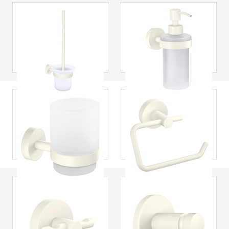
tesa
® Moon Bílá
tesa
® Moon Bílý
WC štětka s
dávkovač mýdla
držákem
tesa
® Moon Bílý
tesa
® Moon Bílý
držák kelímku na
držák toaletního
zubní kartáčky
papíru
tesa
® Moon Bílý
tesa
® Moon Bílý
háček na oděvy
háček na ručník