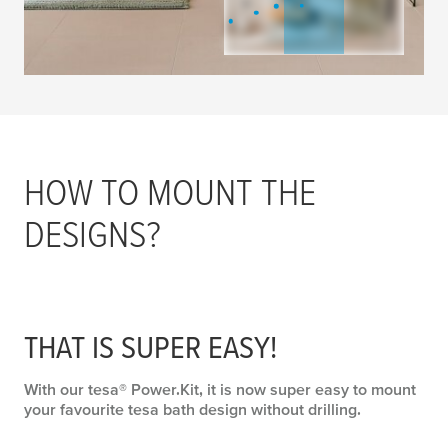
tesa
® Moon Černý
tesa
® Moon Černý
háček na ručník
sprchový košík
HOW TO MOUNT THE
DESIGNS?
tesa
® MOON
tesa
® Moon Držák
dávkovač mýdla,
kelímku na zubní
samolepicí,
kartáčky
nerezová ocel
THAT IS SUPER EASY!
With our
tesa
® Power.Kit, it is now super easy to mount
your favourite
tesa
bath design without drilling.
tesa
® Moon Držák
tesa
® Moon Držák
na mýdlo
na náhradní role