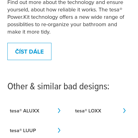
Find out more about the technology and ensure
toaletního papíru
yourseld, about how reliable it works. The
tesa
®
Power.Kit technology offers a new wide range of
possiblities to re-organize your bathroom and
make it more tidy.
tesa
® Moon Držák
tesa
® Moon Držák
na ručník
toaletního papíru
ČÍST DÁLE
dvouramenný
Other & similar bad designs:
tesa
® MOON
tesa
® MOON
Graphite Držák
Graphite Tyč na
toaletního papíru
osušku dvojitá
tesa
® ALUXX
tesa
® LOXX
tesa
® LUUP