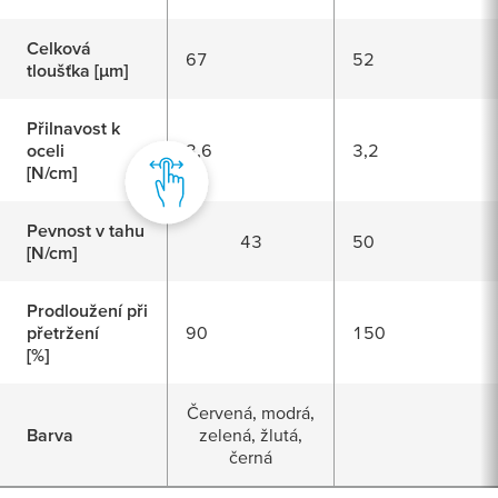
Celková
67
52
tloušťka [
μ
m]
Přilnavost k
oceli
3,6
3,2
[N/cm]
Pevnost v tahu
43
50
[N/cm]
Prodloužení při
přetržení
90
150
[%]
Červená, modrá,
Barva
zelená, žlutá,
černá