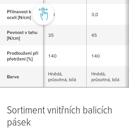
Přilnavost k
2,8
3,0
oceli [N/cm]
Pevnost v tahu
35
45
[N/cm]
Prodloužení při
140
140
přetržení [%]
Hnědá,
Hnědá,
Barva
průsvitná, bílá
průsvitná, bílá
Sortiment vnitřních balicích
pásek