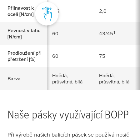
Přilnavost k
3,2
2,0
oceli [N/cm]
Pevnost v tahu
1
60
43/45
[N/cm]
Prodloužení při
60
75
přetržení [%]
Hnědá,
Hnědá,
Barva
průsvitná, bílá
průsvitná, bílá
Naše pásky využívající BOPP
Při výrobě našich balicích pásek se používá nosič