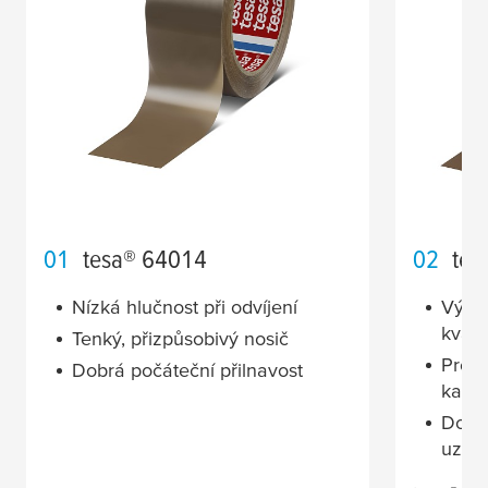
01
tesa
® 64014
02
tes
Nízká hlučnost při odvíjení
Výro
kvali
Tenký, přizpůsobivý nosič
Pro l
Dobrá počáteční přilnavost
kart
Dobrá
uzaví