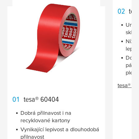
02
tes
Umož
sklad
Nízké
lepid
Dopor
páska
plech
tesa
® 4
01
tesa
® 60404
Dobrá přilnavost i na
recyklované kartony
Vynikající lepivost a dlouhodobá
přilnavost