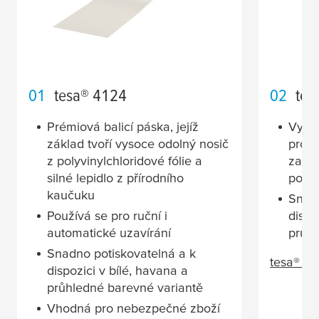
01
tesa
® 4124
02
tes
Prémiová balicí páska, jejíž
Vysok
základ tvoří vysoce odolný nosič
prodl
z polyvinylchloridové fólie a
zabez
silné lepidlo z přírodního
po na
kaučuku
Snadn
Používá se pro ruční i
dispo
automatické uzavírání
průhl
Snadno potiskovatelná a k
tesa
® 4
dispozici v bílé, havana a
průhledné barevné variantě
Vhodná pro nebezpečné zboží