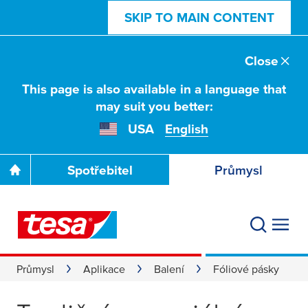
SKIP TO MAIN CONTENT
Close
This page is also available in a language that
may suit you better:
USA
English
Spotřebitel
Průmysl
Průmysl
Aplikace
Balení
Fóliové pásky