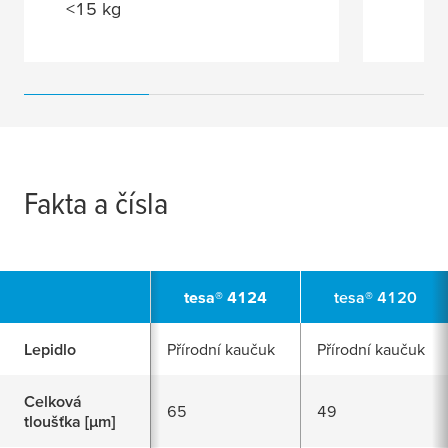
<15 kg
Fakta a čísla
tesa
® 4124
tesa
® 4120
Lepidlo
Přírodní kaučuk
Přírodní kaučuk
Celková
65
49
tloušťka [
μ
m]