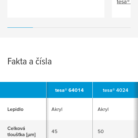
tesa
® 4
Fakta a čísla
tesa
® 64014
tesa
® 4024
Lepidlo
Akryl
Akryl
Celková
45
50
tloušťka [
μ
m]