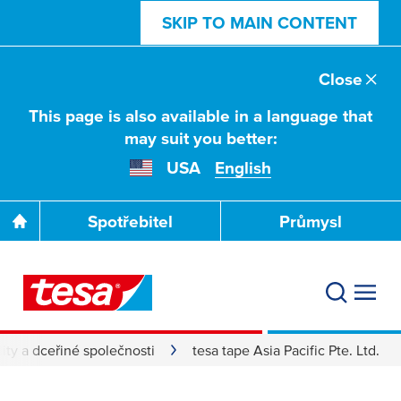
SKIP TO MAIN CONTENT
Close
This page is also available in a language that
may suit you better:
USA
English
Spotřebitel
Průmysl
lity a dceřiné společnosti
tesa tape Asia Pacific Pte. Ltd.