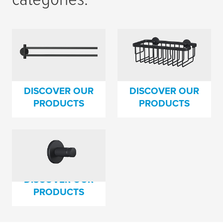
Tyče na ručníky –
Košíky do sprchy –
Protože každý ručník
Chytré ukládání
potřebuje svůj
v koupelně
prostor.
a sprchovém koutu.
DISCOVER OUR
DISCOVER OUR
PRODUCTS
PRODUCTS
Háčky na ručníky –
Všechny věci mají své
místo.
DISCOVER OUR
PRODUCTS