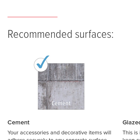
Recommended surfaces:
Cement
Glaze
Your accessories and decorative items will
This is
adhere securely to any concrete surface.
keep ce