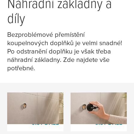
Náhradní základny a
díly
Bezproblémové přemístění
koupelnových doplňků je velmi snadné!
Po odstranění doplňku je však třeba
náhradní základny. Zde najdete vše
potřebné.
Adapter according to
Adapter according to
products
design series
ČÍST DÁLE
ČÍST DÁLE