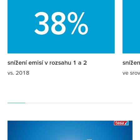
snížení emisí v rozsahu 1 a 2
snížen
vs. 2018
ve sro