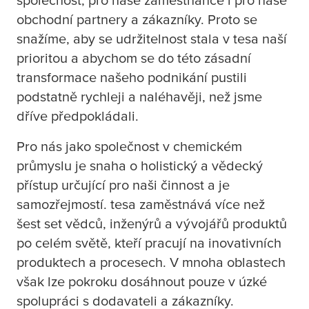
společnost, pro naše zaměstnance i pro naše
obchodní partnery a zákazníky. Proto se
snažíme, aby se udržitelnost stala v
tesa
naší
prioritou a abychom se do této zásadní
transformace našeho podnikání pustili
podstatně rychleji a naléhavěji, než jsme
dříve předpokládali.
Pro nás jako společnost v chemickém
průmyslu je snaha o holistický a vědecký
přístup určující pro naši činnost a je
samozřejmostí.
tesa
zaměstnává více než
šest set vědců, inženýrů a vývojářů produktů
po celém světě, kteří pracují na inovativních
produktech a procesech. V mnoha oblastech
však lze pokroku dosáhnout pouze v úzké
spolupráci s dodavateli a zákazníky.