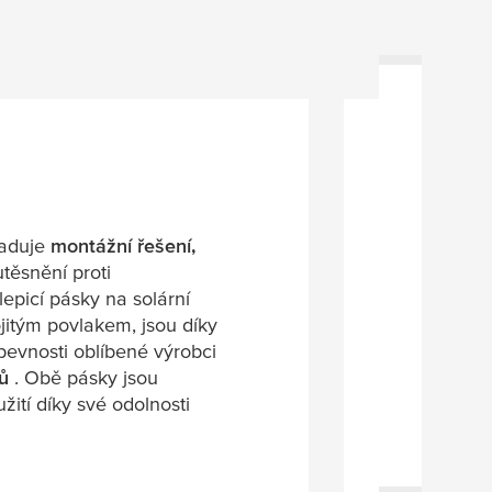
žaduje
montážní řešení,
těsnění proti
lepicí pásky na solární
jitým povlakem, jsou díky
 pevnosti oblíbené výrobci
lů
. Obě pásky jsou
ití díky své odolnosti