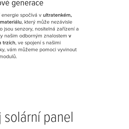
ové generace
 energie spočívá v
ultratenkém,
 materiálu
, který může nezávisle
o jsou senzory, nositelná zařízení a
Díky našim odborným znalostem
v
h trzích
, ve spojení s našimi
niky, vám můžeme pomoci vyvinout
 modulů.
j solární panel