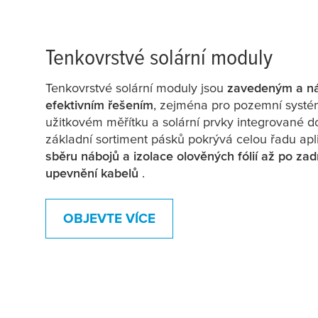
Tenkovrstvé solární moduly
Tenkovrstvé solární moduly jsou
zavedeným a n
efektivním řešením
, zejména pro pozemní systé
užitkovém měřítku a solární prvky integrované d
základní sortiment pásků pokrývá celou řadu apl
sběru nábojů a izolace olověných fólií
až po zadn
upevnění kabelů
.
OBJEVTE VÍCE