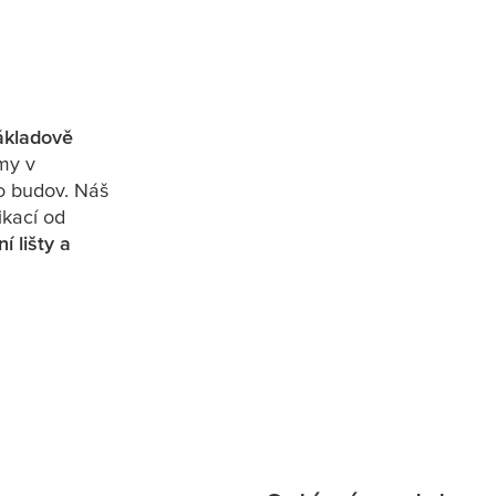
ákladově
my v
o budov. Náš
ikací od
í lišty a