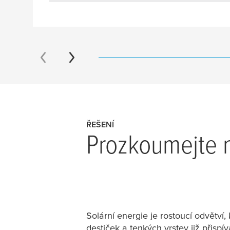
ŘEŠENÍ
Prozkoumejte n
Solární energie je rostoucí odvětví,
destiček a tenkých vrstev již přisp