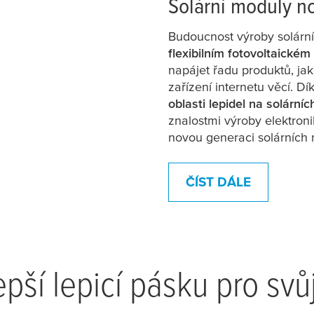
Solární moduly n
Budoucnost výroby solární
flexibilním fotovoltaickém
napájet řadu produktů, jak
zařízení internetu věcí. 
oblasti lepidel na solárníc
znalostmi výroby elektro
novou generaci solárních
ČÍST DÁLE
epší lepicí pásku pro svů