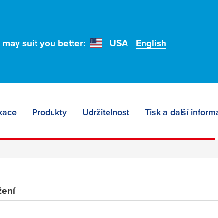
t may suit you better:
USA
English
í panely:
ce
kace
Produkty
Udržitelnost
Tisk a další infor
žení