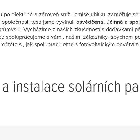
u po elektřině a zároveň snížil emise uhlíku, zaměřuje s
e společnosti
tesa
jsme vyvinuli
osvědčená, účinná a spole
 průmyslu. Vycházíme z našich zkušeností s dodávkami pá
zce spolupracujeme s vámi, našimi zákazníky, abychom 
Přečtěte si, jak spolupracujeme s fotovoltaickým odvětv
a instalace solárních p