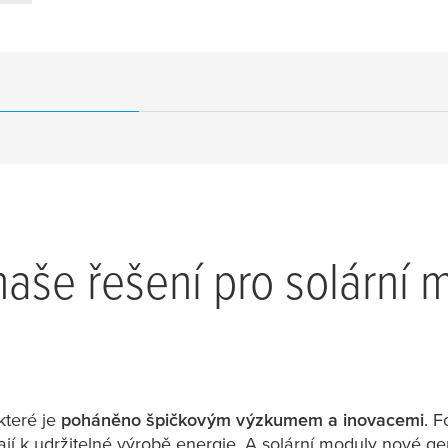
aše řešení pro solární 
 které je
poháněno špičkovým výzkumem a inovacemi
. F
ívají k udržitelné výrobě energie. A solární moduly nové g