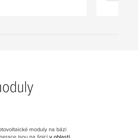
moduly
otovoltaické moduly na bázi
enerace jsou na špici
v oblasti