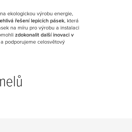
e na ekologickou výrobu energie,
hlivá řešení lepicích pásek
, která
sek na míru pro výrobu a instalaci
pomohli
zdokonalit další inovaci v
ím a podporujeme celosvětový
anelů