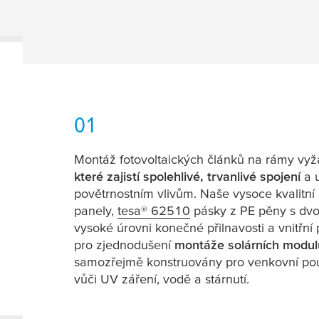
01
Montáž fotovoltaických článků na rámy vy
které zajistí spolehlivé, trvanlivé spojení
a u
povětrnostním vlivům. Naše vysoce kvalitní 
panely,
tesa
® 62510
pásky z PE pěny s dvo
vysoké úrovni konečné přilnavosti a vnitřní
pro zjednodušení
montáže solárních modu
samozřejmě konstruovány pro venkovní použ
vůči UV záření, vodě a stárnutí.