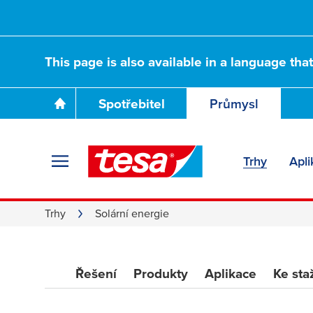
This page is also available in a language tha
Lepidla na solárn
Spotřebitel
Průmysl
využijte sílu slun
Trhy
Apli
Trhy
Solární energie
Řešení
Produkty
Aplikace
Ke sta