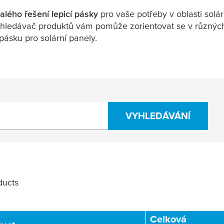
alého řešení lepicí pásky
pro vaše potřeby v oblasti solá
vyhledávač produktů vám pomůže zorientovat se v různých
 pásku pro solární panely.
VYHLEDÁVÁNÍ
ucts
Filter
Celková