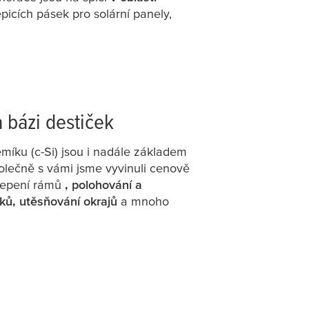
picích pásek pro solární panely,
 bázi destiček
míku (c-Si) jsou i nadále základem
polečně s vámi jsme vyvinuli cenově
 lepení rámů
, polohování a
ků, utěsňování okrajů
a mnoho