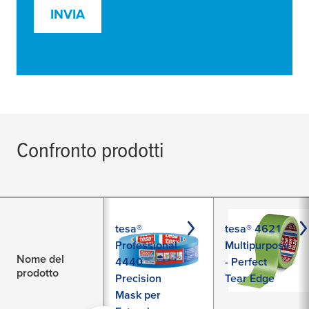
INVIA
Confronto prodotti
tesa®
tesa® 4621
Professional
Multipurpose
Nome del
4440
- Perfect
prodotto
Precision
Tear Edge
Mask per