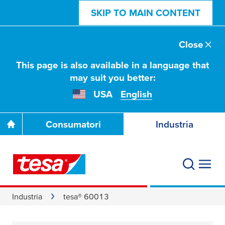
SKIP TO MAIN CONTENT
Close
This page is also available in a language that
may suit you better:
USA
English
Consumatori
Industria
Industria
tesa® 60013