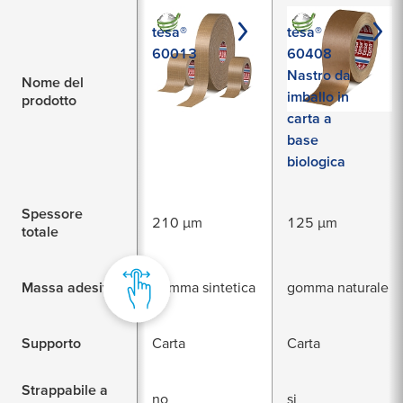
tesa®
tesa®
60013
60408
Nastro da
Nome del
imballo in
prodotto
carta a
base
biologica
Spessore
210 µm
125 µm
totale
Massa adesiva
gomma sintetica
gomma naturale
Supporto
Carta
Carta
Strappabile a
no
si