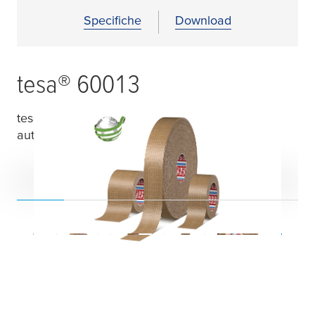
Specifiche
Download
tesa
® 60013
tesa
® 60013 – Nastro di carta rinforzata
autoadesiva