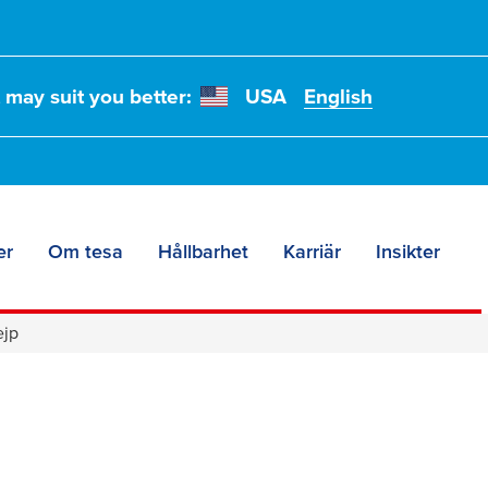
t may suit you better:
USA
English
er
Om tesa
Hållbarhet
Karriär
Insikter
ejp