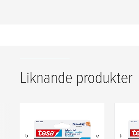
Liknande produkter
tesa
® Justerbar självhäftande
tesa
® J