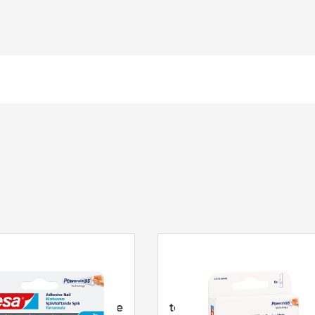
usterbar självhäftande
tesa
® Självhäftande rems