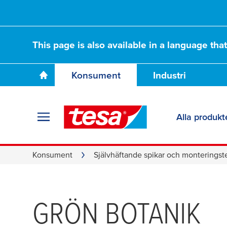
This page is also available in a language tha
Konsument
Industri
Alla produkt
Konsument
Självhäftande spikar och monteringst
GRÖN BOTANIK