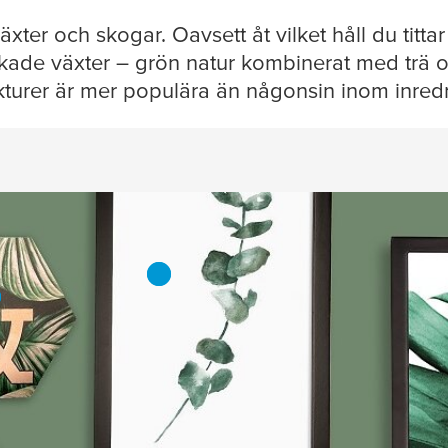
xter och skogar. Oavsett åt vilket håll du titta
orkade växter – grön natur kombinerat med trä 
ukturer är mer populära än någonsin inom inred