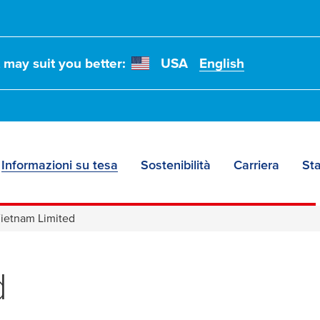
t may suit you better:
USA
English
Informazioni su tesa
Sostenibilità
Carriera
St
Vietnam Limited
d