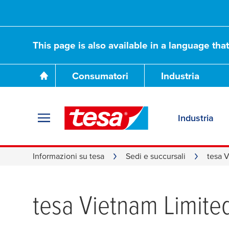
This page is also available in a language tha
Consumatori
Industria
Industria
Informazioni su tesa
Sedi e succursali
tesa 
tesa
Vietnam Limite