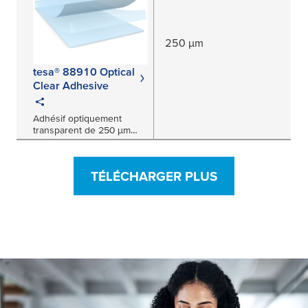
250 µm
tesa® 88910 Optical
Clear Adhesive
Adhésif optiquement
transparent de 250 μm
pour applications de
blocage des UV dans
l’automobile
TÉLÉCHARGER PLUS