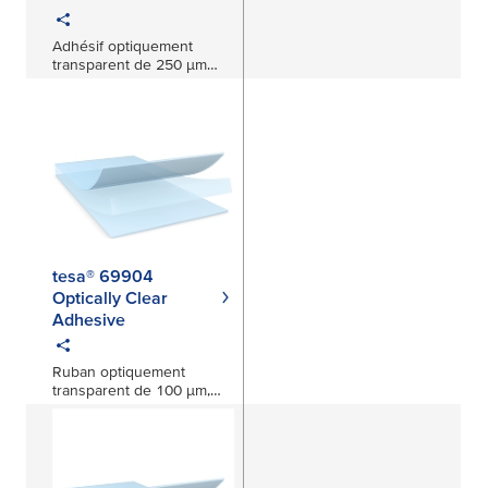
Adhésif optiquement
transparent de 250 μm
pour applications
automobiles
tesa® 69904
Optically Clear
Adhesive
Ruban optiquement
transparent de 100 µm,
polymérisable aux UV,
pour les conceptions
courbes