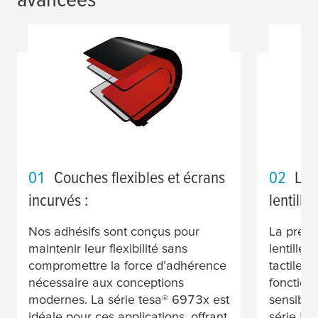
01
Couches flexibles et écrans
02
Lam
incurvés :
lentille
Nos adhésifs sont conçus pour
La précis
maintenir leur flexibilité sans
lentille
compromettre la force d’adhérence
tactiles 
nécessaire aux conceptions
fonction
modernes. La série
tesa
® 6973x est
sensible
idéale pour ces applications, offrant
série 58