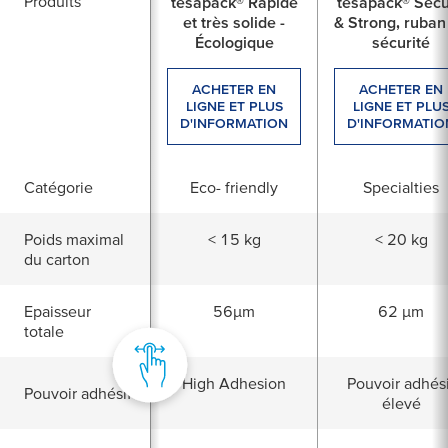
Produits
tesapack® Rapide
tesapack® Sec
et très solide -
& Strong, ruban
Écologique
sécurité
ACHETER EN
ACHETER EN
LIGNE ET PLUS
LIGNE ET PLU
D'INFORMATION
D'INFORMATIO
Catégorie
Eco- friendly
Specialties
Poids maximal
< 15 kg
< 20 kg
du carton
Epaisseur
56µm
62 µm
totale
High Adhesion
Pouvoir adhési
Pouvoir adhésif
élevé