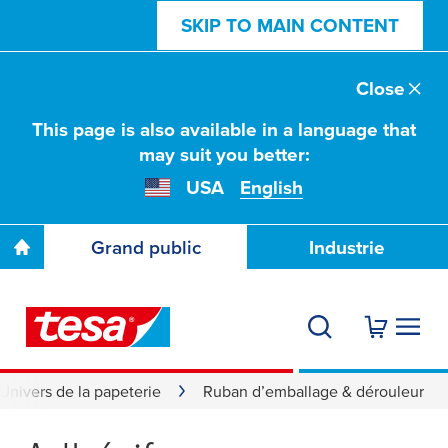
SKIP TO MAIN CONTENT
Close
This page is also available in a language that
may suit you better:
USA
English
Grand public
Industrie
Univers de la papeterie
Ruban d’emballage & dérouleur