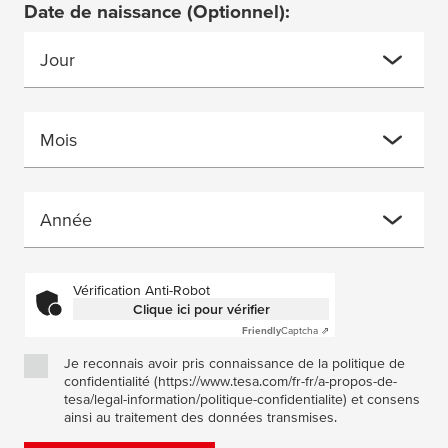
Date de naissance
(Optionnel)
:
Jour
Mois
Année
Vérification Anti-Robot
Clique ici pour vérifier
Friendly
Captcha ⇗
Je reconnais avoir pris connaissance de la politique de
confidentialité (https://www.tesa.com/fr-fr/a-propos-de-
tesa/legal-information/politique-confidentialite) et consens
ainsi au traitement des données transmises.