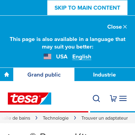
SKIP TO MAIN CONTENT
Close
This page is also available in a language that
may suit you better:
USA
English
Grand public
Industrie
 salle de bains
Technologie
Trouver un adaptateur