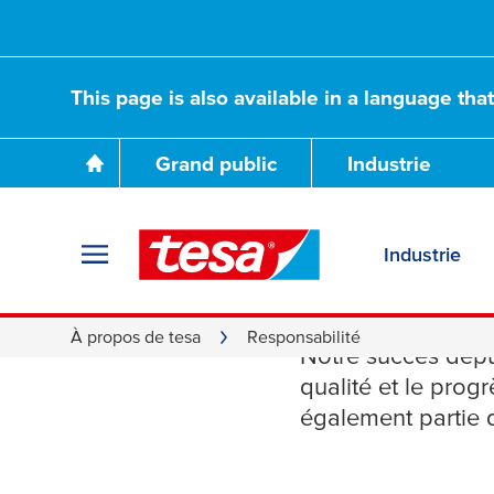
This page is also available in a language tha
Grand public
Industrie
Industrie
Respons
À propos de tesa
Responsabilité
Notre succès depu
qualité et le prog
également partie d