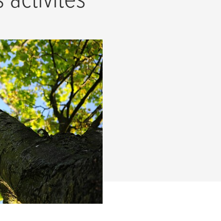
, nous sommes
 gens et
ème de management
chelle mondiale.
EN SAVOIR PLUS