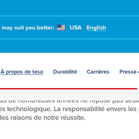
t may suit you better:
USA
English
À propos de tesa
Durabilité
Carrières
Presse 
abilité
is de nombreuses années ne repose pas seulem
rès technologique. La responsabilité envers les
es raisons de notre réussite.