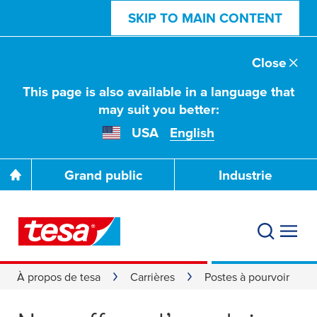
SKIP TO MAIN CONTENT
Close
This page is also available in a language that
may suit you better:
USA
English
Grand public
Industrie
À propos de tesa
Carrières
Postes à pourvoir