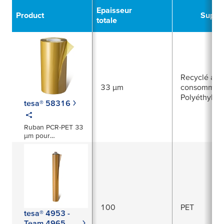
Epaisseur
Product
Suppo
totale
Recyclé apr
33 µm
consommati
Polyéthylen
tesa® 58316
Ruban PCR-PET 33
µm pour
applications In-Cell
100
PET
tesa® 4953 -
Team 4965