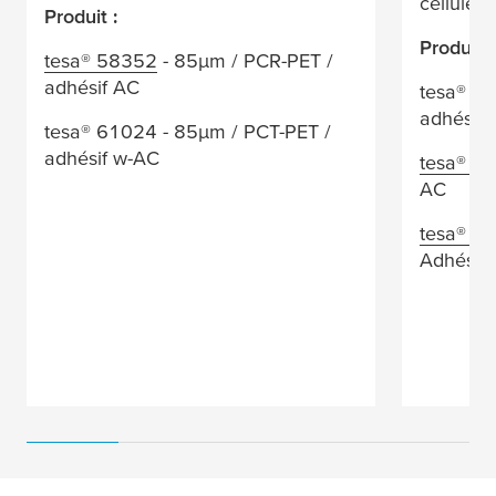
cellules.
Produit :
Produit :
tesa
® 58352
- 85
µ
m / PCR-PET /
adhésif AC
tesa
® 44
adhésif
tesa
® 61024 - 85
µ
m / PCT-PET /
adhésif w-AC
tesa
® 5
AC
tesa
® 5
Adhésif