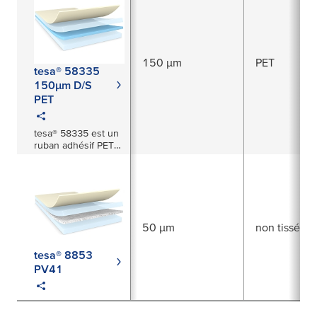
par exemple dans
les packs de
batteries
150 µm
PET
tesa® 58335
150µm D/S
PET
tesa® 58335 est un
ruban adhésif PET
transparent double
face de 150 µm
doté d’une masse
adhésive acrylique
tackifiée.
50 µm
non tissé ult
tesa® 8853
PV41