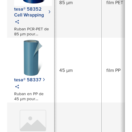
85 µm
film PET
tesa® 58352
Cell Wrapping
Ruban PCR-PET de
85 µm pour
applications
d’isolation électrique
45 µm
film PP
tesa® 58337
Ruban en PP de
45 µm pour
applications In-Cell