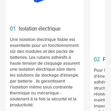
01
Isolation électrique
Une isolation électrique fiable est
essentielle pour un fonctionnement
sûr des modules et des packs de
batteries. Les rubans adhésifs à
02
Fix
haute tension de claquage assurent
une isolation électrique sûre dans
Pour les
les solutions de stockage d'énergie
d'énergi
par batterie . Ils garantissent
adhésifs 
l'isolation même sous contrainte
structur
thermique ou mécanique -
résistanc
soutenant à la fois la sécurité et la
maintena
productivité.
impact su