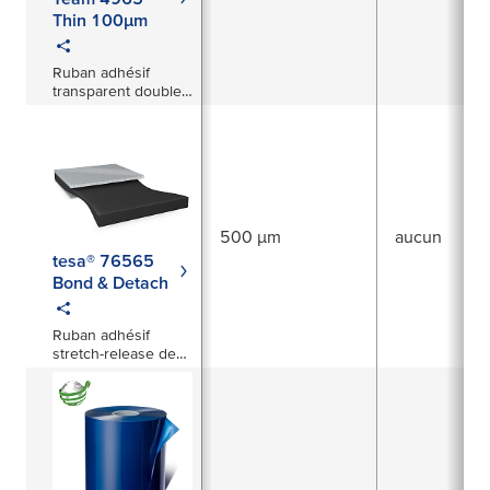
Thin 100µm
Ruban adhésif
transparent double
face en film PET 100
µm
500 µm
aucun
tesa® 76565
Bond & Detach
Ruban adhésif
stretch-release de
500 µm