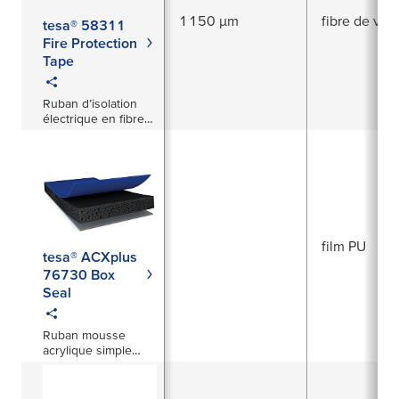
1 150 µm
fibre de ver
tesa® 58311
Fire Protection
Tape
Ruban d’isolation
électrique en fibre
de verre de
1 150 µm
film PU
tesa® ACXplus
76730 Box
Seal
Ruban mousse
acrylique simple
face de 2,8 mm pour
applications de
fermeture de boîtes,