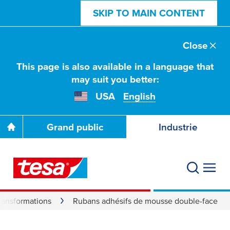
SKIP TO MAIN CONTENT
Close
This page is also available in a language that
may suit you better:
USA
English
Grand public
Industrie
transformations
Rubans adhésifs de mousse double-face