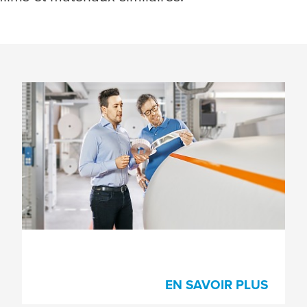
Rubans de raccord
Avec la dernière génération de rubans de
raccord, la success story de
tesa
EasySplice® et des produits associés à
destination de différents marchés
continue.
EN SAVOIR PLUS