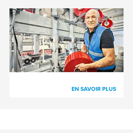
Rubans adhésifs spéciaux pour
carton ondulé
Nos rubans adhésifs spéciaux pour
l’ouverture, la fermeture et le renfort des
cartons garantissent la plus grande
efficacité et la meilleure sécurité du
process.
EN SAVOIR PLUS