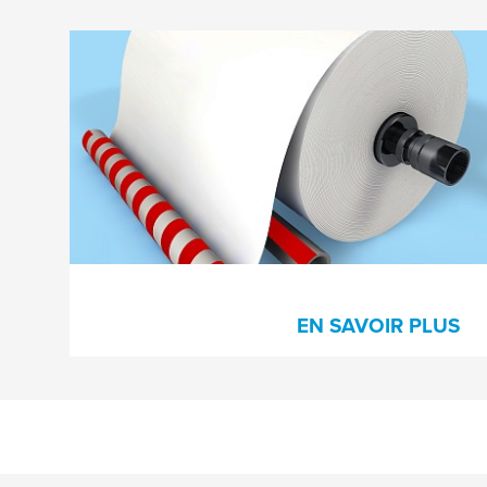
Rubans adhésifs pour processus
de fabrication du papier
Solutions adhésives éprouvées pour le
démarrage mandrin ou la fermeture de
bobine pour le transport au sein et hors de
la papeterie.
EN SAVOIR PLUS