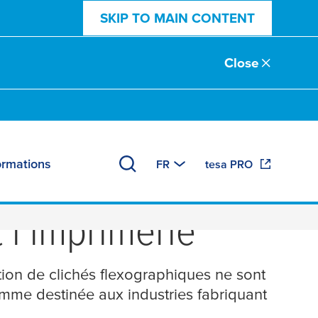
SKIP TO MAIN CONTENT
Close
ormations
FR
tesa PRO
 sensibles à la
 l’imprimerie
tion de clichés flexographiques ne sont
mme destinée aux industries fabriquant