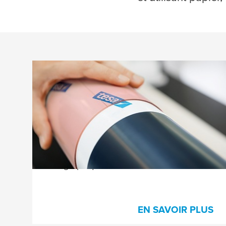
Rubans de fixation de clichés
pour la flexographie
Nous proposons une gamme complète de
rubans de fixation de clichés avec support
mousse, film ou toilé pour répondre à tous
les besoins de l’impression
flexographique.
EN SAVOIR PLUS