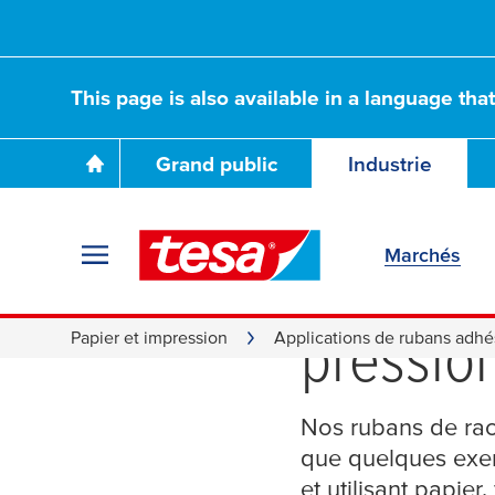
This page is also available in a language tha
Grand public
Industrie
Marchés
Solution
pression
Papier et impression
Applications de rubans adhé
Nos rubans de rac
que quelques exem
et utilisant papier,