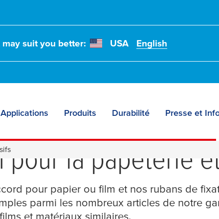
t may suit you better:
USA
English
Applications
Produits
Durabilité
Presse et Inf
s de rubans adhésifs
 pour la papeterie et
sifs
cord pour papier ou film et nos rubans de fixa
ples parmi les nombreux articles de notre ga
 films et matériaux similaires.