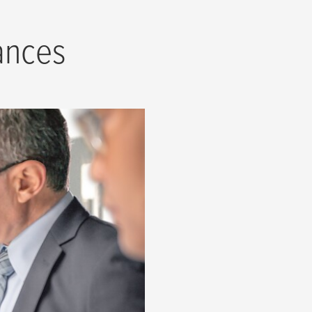
ances
 pour les produits
du groupe afin d’offrir
e à nos clients, y
ncipaux « Montage des
EN SAVOIR PLUS