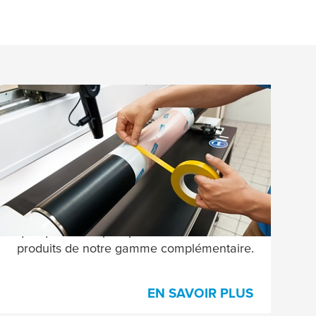
Rubans adhésifs pour processus
d’impression flexographique
Les rubans de revêtement de cylindre
(antidérapants, défroissage), de bordage
du cliché, de démarrage de mandrin et de
repérage des défauts ne sont que
quelques exemples parmi les nombreux
produits de notre gamme complémentaire.
EN SAVOIR PLUS