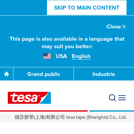
SKIP TO MAIN CONTENT
Close
This page is also available in a language that
may suit you better:
USA
English
Grand public
Industrie
es
德莎胶带(上海)有限公司 tesa tape (Shanghai) Co., Ltd.