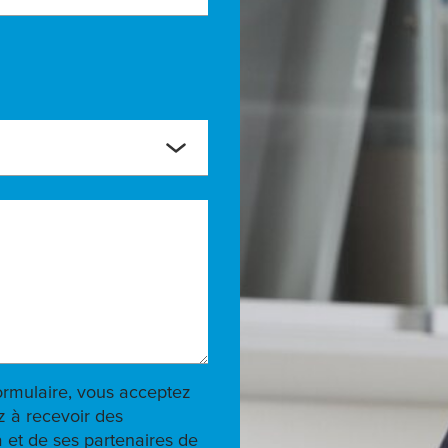
ormulaire, vous acceptez
 à recevoir des
 et de ses partenaires de