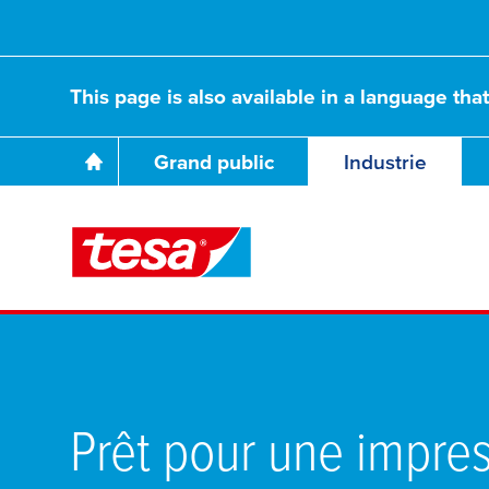
This page is also available in a language tha
Grand public
Industrie
Prêt pour une impre