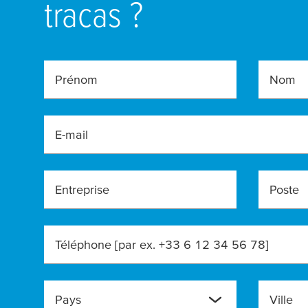
tracas ?
Prénom
Nom
E-mail
Entreprise
Poste
Téléphone [par ex. +33 6 12 34 56 78]
Pays
Ville