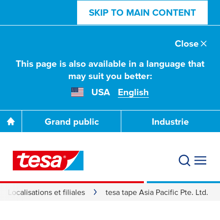
SKIP TO MAIN CONTENT
Close
This page is also available in a language that
may suit you better:
USA
English
Grand public
Industrie
Localisations et filiales
tesa tape Asia Pacific Pte. Ltd.