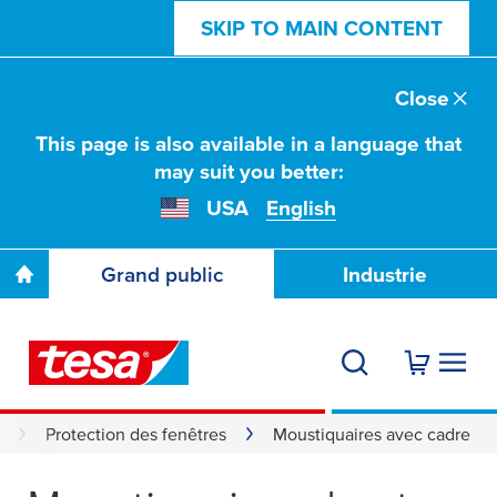
SKIP TO MAIN CONTENT
Close
This page is also available in a language that
may suit you better:
USA
English
Grand public
Industrie
Protection des fenêtres
Moustiquaires avec cadre