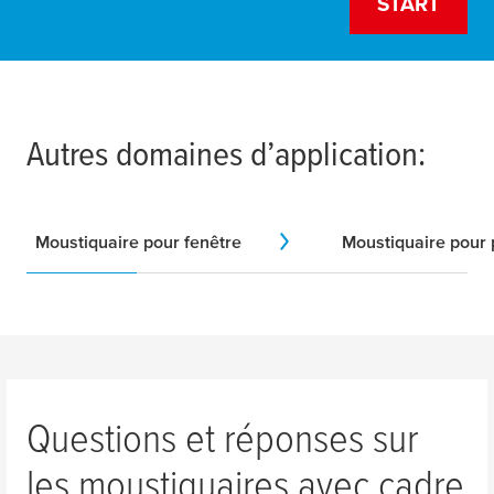
START
1
2
Lieu d'installation
Résultat
Autres domaines d’application:
Step 1: Lieu d'installation
Current Step
Not sta
Où voulez-vous installer la
Moustiquaire pour fenêtre
Moustiquaire pour 
moustiquaire ?
Où voulez-vous installer la moustiquaire ?
Porte
Questions et réponses sur
les moustiquaires avec cadre