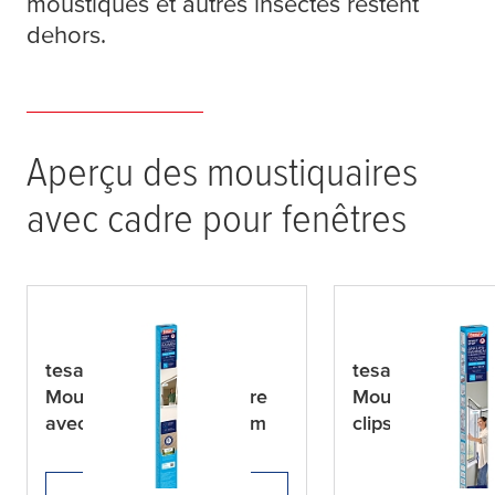
moustiques et autres insectes restent
dehors.
Aperçu des moustiquaires
avec cadre pour fenêtres
tesa
® INSECT STOP
tesa
® INSECT 
Moustiquaires de fenêtre
Moustiquaire à 
avec cadre en aluminium
clipsable