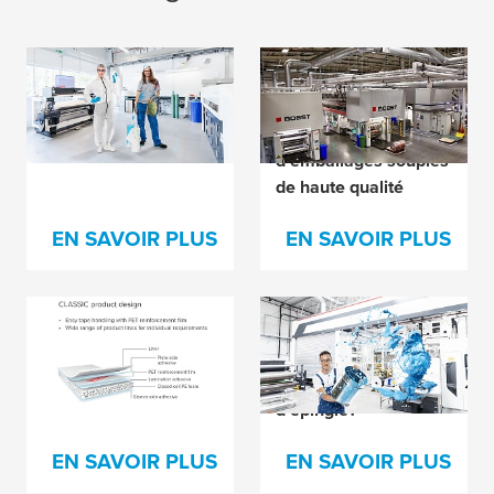
Éviter la levée de
Comment Roberts
plaque dans toutes
Mart excelle dans
les conditions?
l'impression
d'emballages souples
de haute qualité
EN SAVOIR PLUS
EN SAVOIR PLUS
Le secret derrière
Vous essayez de
chaque imprimante
résoudre les
heureuse ?
problèmes de trous
d'épingle?
EN SAVOIR PLUS
EN SAVOIR PLUS