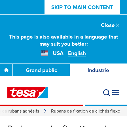
SKIP TO MAIN CONTENT
Close
This page is also available in a language that
may suit you better:
USA
English
Grand public
Industrie
s de rubans adhésifs
Rubans de fixation de clichés flexo