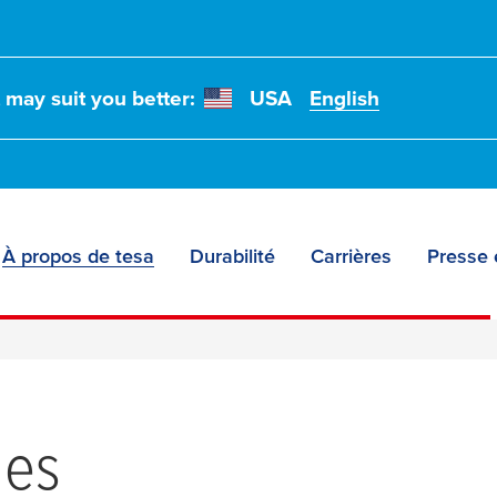
t may suit you better:
USA
English
À propos de tesa
Durabilité
Carrières
Presse 
les