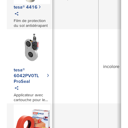
tesa® 4416
Film de protection
du sol antidérapant
incolore
tesa®
6042PV0TL
ProSeal
Applicateur avec
cartouche pour le
colmatage
entièrement
automatisé des
trous