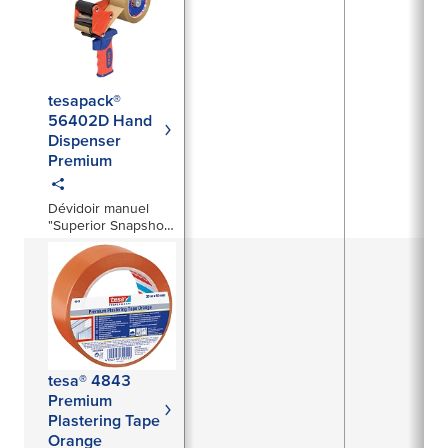
tesapack®
56402D Hand
Dispenser
Premium
Dévidoir manuel
"Superior Snapshot
50" pour l'emballage
tesa® 4843
Premium
Plastering Tape
Orange