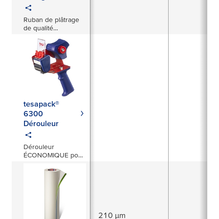
Ruban de plâtrage
de qualité
supérieure protège
profilés et
revêtements
délicats
tesapack®
6300
Dérouleur
Dérouleur
ÉCONOMIQUE pour
rubans d'emballage
210 µm