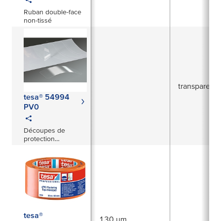
Ruban double-face
non-tissé
transparent
tesa® 54994
PV0
Découpes de
protection
permanente de la
peinture
tesa®
130 µm