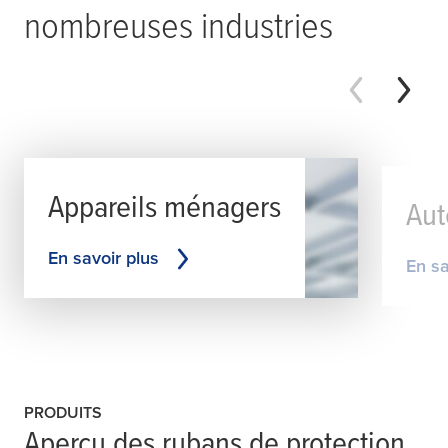
nombreuses industries
Appareils ménagers
Aut
En savoir plus
En sa
PRODUITS
Aperçu des rubans de protection