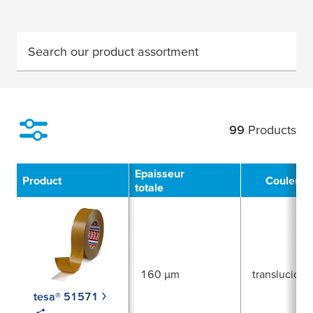
Search our product assortment
99
Products
Filter
Epaisseur
Product
Couleur
totale
160 µm
translucide
tesa® 51571