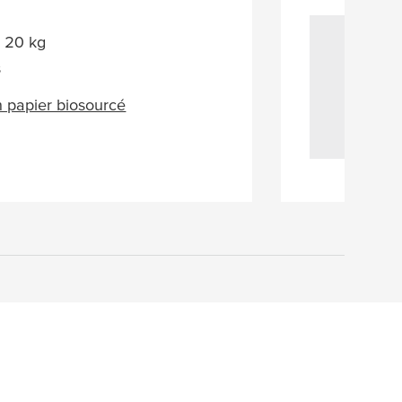
à 20 kg
s
 papier biosourcé