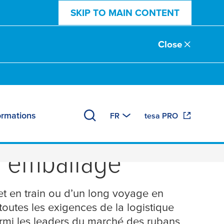
SKIP TO MAIN CONTENT
Close
ormations
FR
tesa PRO
t durable – notre
d’emballage
jet en train ou d’un long voyage en
utes les exigences de la logistique
armi les leaders du marché des rubans