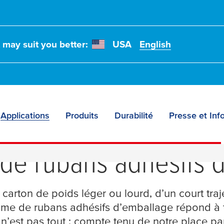
t may suit you better:
USA
English
Applications
Produits
Durabilité
Presse et Inf
uer au développemen
e rubans adhésifs 
n carton de poids léger ou lourd, d’un court tra
me de rubans adhésifs d’emballage répond à to
n’est pas tout : compte tenu de notre place p