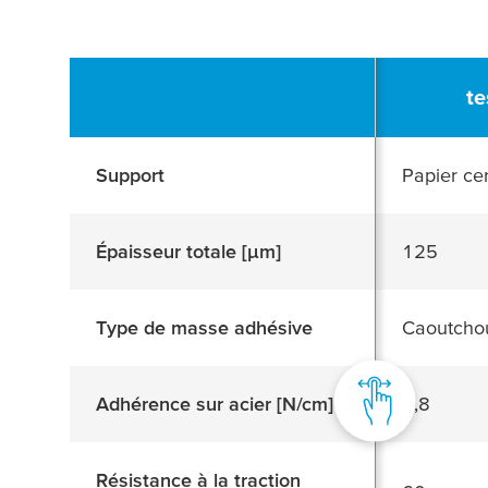
te
Support
Papier cer
Épaisseur totale [
μ
m]
125
Type de masse adhésive
Caoutchou
Adhérence sur acier [N/cm]
2,8
Résistance à la traction