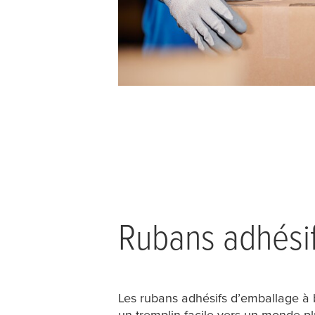
Rubans adhésif
Les rubans adhésifs d’emballage à 
un tremplin facile vers un monde p