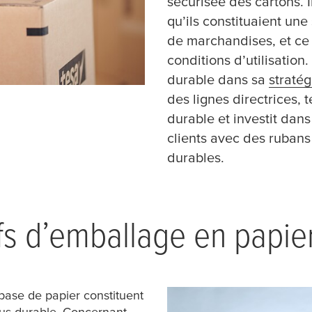
sécurisée des cartons. I
qu’ils constituaient une 
de marchandises, et c
conditions d’utilisatio
durable dans sa
stratég
des lignes directrices,
t
durable et investit dan
clients avec des rubans
durables.
s d’emballage en papie
base de papier constituent
lus durable. Concernant