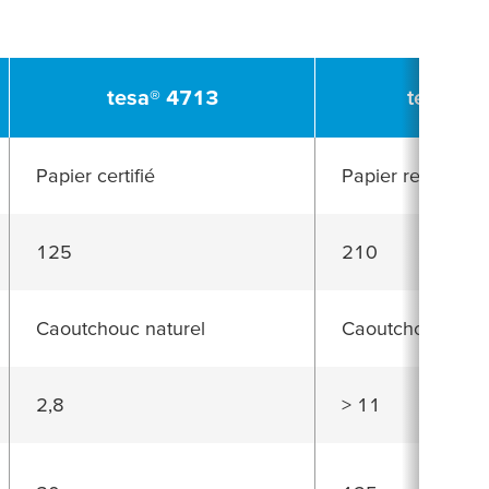
tesa
® 4713
tesa
® 6
Papier certifié
Papier renforcé
125
210
Caoutchouc naturel
Caoutchouc synt
2,8
> 11