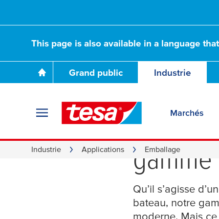
This page is also available in a language tha
Grand public
Industrie
Marchés
Contrib
gamme d
Industrie
Applications
Emballage
Qu’il s’agisse d’u
bateau, notre gam
moderne. Mais ce 