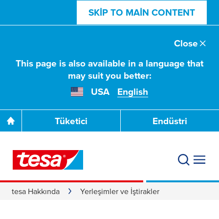
SKIP TO MAIN CONTENT
Close
This page is also available in a language that
may suit you better:
USA
English
Tüketici
Endüstri
tesa Hakkında
Yerleşimler ve İştirakler