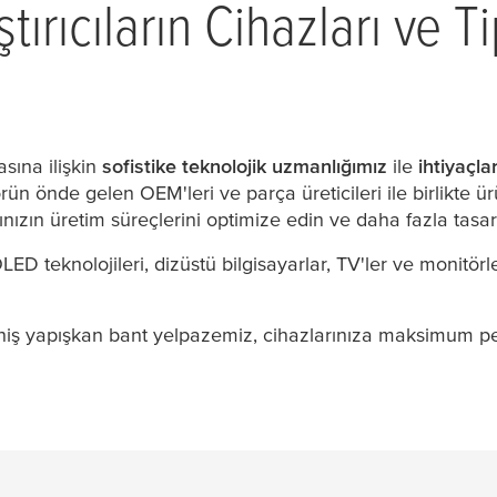
tırıcıların Cihazları ve Ti
sına ilişkin
sofistike teknolojik uzmanlığımız
ile
ihtiyaçla
ün önde gelen OEM'leri ve parça üreticileri ile birlikte ür
arınızın üretim süreçlerini optimize edin ve daha fazla ta
 OLED teknolojileri, dizüstü bilgisayarlar, TV'ler ve monitörle
eniş yapışkan bant yelpazemiz, cihazlarınıza maksimum p