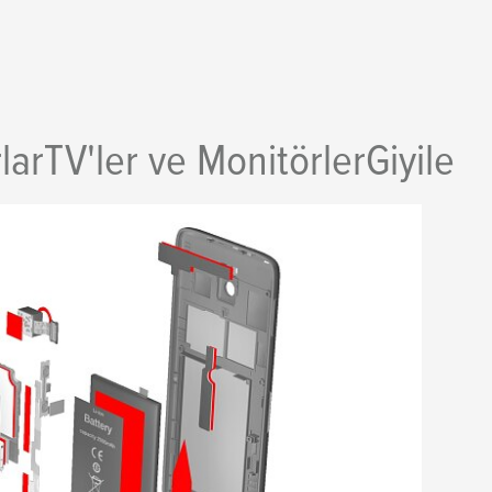
lar
TV'ler ve Monitörler
Giyilebi