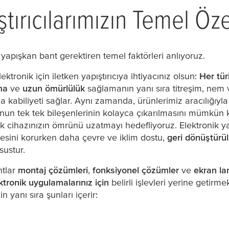
tırıcılarımızın Temel Özel
yapışkan bant gerektiren temel faktörleri anlıyoruz.
elektronik için iletken yapıştırıcıya ihtiyacınız olsun:
Her türl
ma
ve
uzun ömürlülük
sağlamanın yanı sıra titreşim, nem v
 kabiliyeti sağlar. Aynı zamanda, ürünlerimiz aracılığıyl
fonun tek tek bileşenlerinin kolayca çıkarılmasını mümkün 
nik cihazınızın ömrünü uzatmayı hedefliyoruz. Elektronik ya
esini korurken daha çevre ve iklim dostu,
geri dönüştürü
sustur.
ntlar
montaj çözümleri
,
fonksiyonel çözümler
ve
ekran la
ktronik uygulamalarınız için
belirli işlevleri yerine getirme
in yanı sıra şunları içerir: