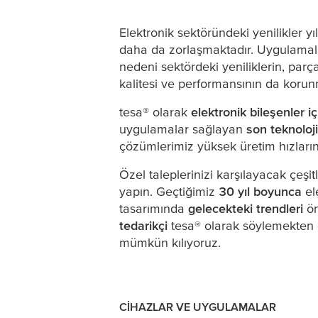
Tüketici Elektron
Elektronik sektöründeki yenilikler 
daha da zorlaşmaktadır. Uygulamala
nedeni sektördeki yeniliklerin, pa
kalitesi ve performansının da korun
tesa
® olarak
elektronik bileşenler i
uygulamalar sağlayan
son teknoloji 
çözümlerimiz yüksek üretim hızlar
Özel taleplerinizi karşılayacak çeşit
yapın. Geçtiğimiz
30 yıl boyunca
el
tasarımında
gelecekteki trendleri
ön
tedarikçi
tesa
® olarak söylemekten
mümkün kılıyoruz.
CIHAZLAR VE UYGULAMALAR