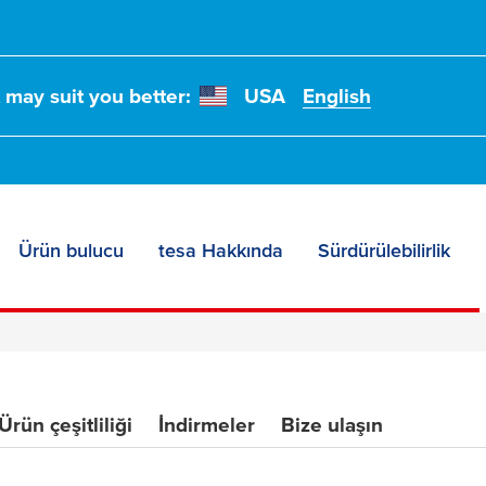
t may suit you better:
USA
English
Ürün bulucu
tesa Hakkında
Sürdürülebilirlik
Ürün çeşitliliği
İndirmeler
Bize ulaşın
rıcı Çözümleri: