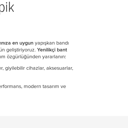
pik
rınıza en uygun
yapışkan bandı
ün geliştiriyoruz.
Yenilikçi bant
sarım özgürlüğünden yararlanın:
r, giyilebilir cihazlar, aksesuarlar,
erformans, modern tasarım ve