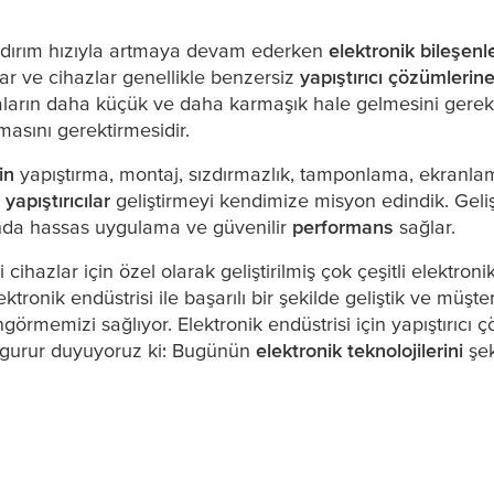
iğinin Geleceği
yıldırım hızıyla artmaya devam ederken
elektronik bileşenl
r ve cihazlar genellikle benzersiz
yapıştırıcı çözümlerin
rçaların daha küçük ve daha karmaşık hale gelmesini gere
masını gerektirmesidir.
çin
yapıştırma, montaj, sızdırmazlık, tamponlama, ekranla
yapıştırıcılar
geliştirmeyi kendimize misyon edindik. Gelişm
ında hassas uygulama ve güvenilir
performans
sağlar.
li cihazlar için özel olarak geliştirilmiş çok çeşitli elektr
ektronik endüstrisi ile başarılı bir şekilde geliştik ve müşt
görmemizi sağlıyor. Elektronik endüstrisi için yapıştırıcı
 gurur duyuyoruz ki: Bugünün
elektronik teknolojilerini
şek