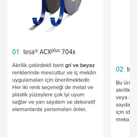
plus
01
tesa
® ACX
704x
Akrilik çekirdekli bant
gri ve beyaz
02
tes
renklerinde mevcuttur ve iç mekân
uygulamaları için önerilmektedir.
Bu ürün
Her iki renk seçeneği de metal ve
akrilik ç
plastik yüzeylere çok iyi uyum
veya akri
sağlar ve yarı saydam ve dekoratif
saydam m
elemanlarda yansımaları önler.
için ide
mekan uy