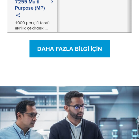
7255 Multi
Purpose (MP)
1000 µm çift taraflı
akrilik çekirdekli
bant
DAHA FAZLA BILGI IÇIN