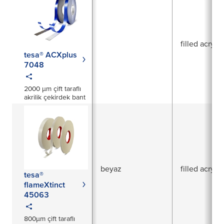
filled acrylic
tesa® ACXplus
7048
2000 µm çift taraflı
akrilik çekirdek bant
beyaz
filled acrylic
tesa®
flameXtinct
45063
800µm çift taraflı