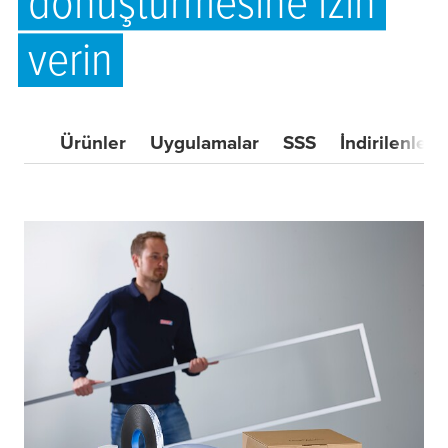
dönüştürmesine izin
verin
Ürünler
Uygulamalar
SSS
İndirilenler