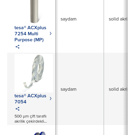
saydam
solid akrilik
tesa® ACXplus
7254 Multi
Purpose (MP)
saydam
solid akrilik
tesa® ACXplus
7054
500 µm çift taraflı
akrilik çekirdekli
bant