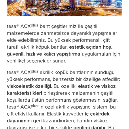
plus
tesa
® ACX
bant çeşitlerimiz ile çeşitli
malzemelerde zahmetsizce dayanıklı yapışmalar
elde edebilirsiniz. Bu yüksek performanslı, çift
taraflı akrilik köpük bantlar,
estetik açıdan hoş,
güvenli, hızlı ve kalıcı yapıştırma
uygulamaları için
yenilikçi seçenekler sunar.
plus
tesa
® ACX
akrilik köpük bantlarının sunduğu
yüksek performans, benzersiz bir özelliğe atfedilir:
viskoelastik özelliği
. Bu özellik,
elastik ve viskoz
karakteristikleri
birleştirerek malzemenin çeşitli
koşullarda üstün performans göstermesini sağlar.
plus
tesa
® ACX
’ın özel akrilik yapıştırıcı sistemi bu
çift etkiyi kullanır. Elastik kuvvetler
iç çekirdek
dayanımını
geri kazandırırken, bandın viskoz
davranışı ise etkin bir şekilde
gerilimi dağıtır
. Bu