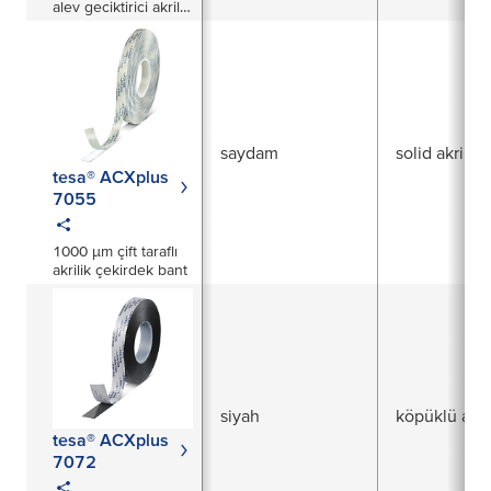
alev geciktirici akrilik
çekirdek bant
saydam
solid akrilik
tesa® ACXplus
7055
1000 µm çift taraflı
akrilik çekirdek bant
siyah
köpüklü akri
tesa® ACXplus
7072