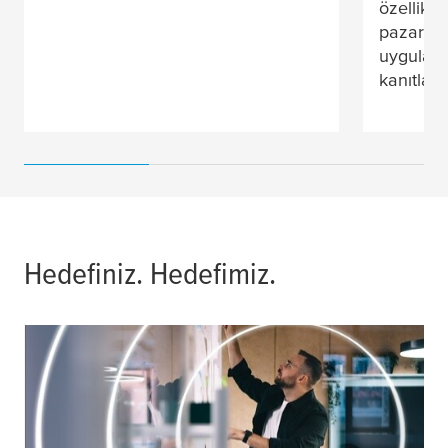
özellikle
pazarlar
uygulamal
kanıtlanm
Hedefiniz. Hedefimiz.