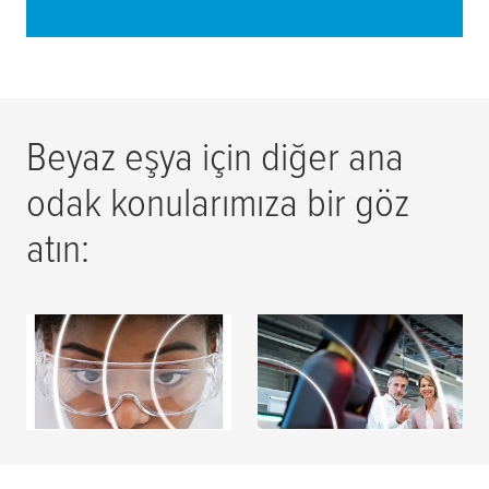
Beyaz eşya için diğer ana
odak konularımıza bir göz
atın:
Yenilik
İşbirliği
DAHA FAZLASINI
DAHA FAZLASINI
OKU
OKU