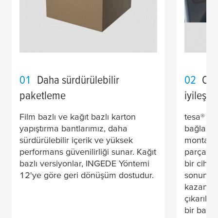
01
Daha sürdürülebilir
02
Ona
paketleme
iyileşti
Film bazlı ve kağıt bazlı karton
tesa
® Bo
yapıştırma bantlarımız, daha
bağlantıl
sürdürülebilir içerik ve yüksek
montaj sı
performans güvenilirliği sunar. Kağıt
parçanın
bazlı versiyonlar, INGEDE Yöntemi
bir ciha
12'ye göre geri dönüşüm dostudur.
sonunda 
kazanılma
çıkarılab
bir bant