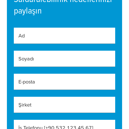
paylaşın
Ad
Soyadı
E-posta
Şirket
İş Telefonu [+90 532 123 45 67]