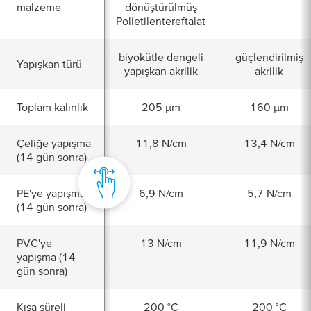
malzeme
dönüştürülmüş
Polietilentereftalat
biyokütle dengeli
güçlendirilmiş
Yapışkan türü
yapışkan akrilik
akrilik
Toplam kalınlık
205 µm
160 µm
Çeliğe yapışma
11,8 N/cm
13,4 N/cm
(14 gün sonra)
PE'ye yapışma
6,9 N/cm
5,7 N/cm
(14 gün sonra)
PVC'ye
13 N/cm
11,9 N/cm
yapışma (14
gün sonra)
Kısa süreli
200 °C
200 °C