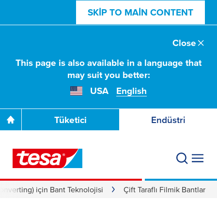
SKIP TO MAIN CONTENT
Close
This page is also available in a language that
may suit you better:
USA
English
Tüketici
Endüstri
nverting) için Bant Teknolojisi
Çift Taraflı Filmik Bantlar