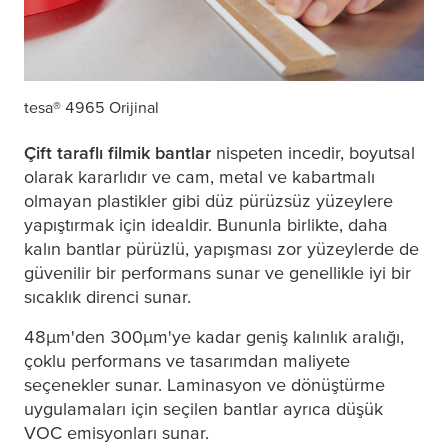
tesa
® 4965 Orijinal
Çift taraflı filmik bantlar
nispeten incedir, boyutsal
olarak kararlıdır ve cam, metal ve kabartmalı
olmayan plastikler gibi düz pürüzsüz yüzeylere
yapıştırmak için idealdir. Bununla birlikte, daha
kalın bantlar pürüzlü, yapışması zor yüzeylerde de
güvenilir bir performans sunar ve genellikle iyi bir
sıcaklık direnci sunar.
48
µ
m'den 300
µ
m'ye kadar geniş kalınlık aralığı,
çoklu performans ve tasarımdan maliyete
seçenekler sunar. Laminasyon ve dönüştürme
uygulamaları için seçilen bantlar ayrıca düşük
VOC emisyonları sunar.