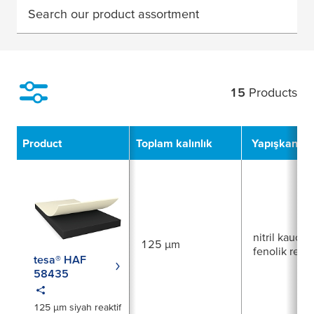
Search our product assortment
15
Products
Filter
Product
Toplam kalınlık
Yapışkan tü
nitril kauçuk
125 µm
fenolik reçi
tesa® HAF
58435
125 µm siyah reaktif