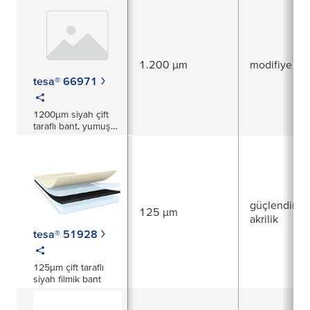
1.200 µm
modifiye akri
tesa® 66971
1200µm siyah çift
taraflı bant, yumuşak
PU köpük desteği ile
güçlendirilm
125 µm
akrilik
tesa® 51928
125µm çift taraflı
siyah filmik bant