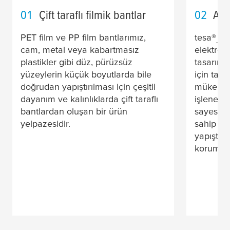
01
Çift taraflı filmik bantlar
02
Akr
PET film ve PP film bantlarımız,
tesa
®
akr
cam, metal veya kabartmasız
elektroni
plastikler gibi düz, pürüzsüz
tasarıml
yüzeylerin küçük boyutlarda bile
için tasa
doğrudan yapıştırılması için çeşitli
mükemme
dayanım ve kalınlıklarda çift taraflı
işlenebili
bantlardan oluşan bir ürün
sayesinde
yelpazesidir.
sahip ma
yapıştır
koruması 