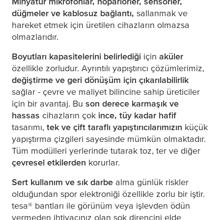
Minyatür mikrofonlar, hoparlörler, sensörler,
düğmeler ve kablosuz bağlantı,
sallanmak ve
hareket etmek için üretilen cihazların olmazsa
olmazlarıdır.
Boyutları kapasitelerini belirlediği
için
aküler
özellikle zorludur. Ayrıntılı yapıştırıcı çözümlerimiz,
değiştirme ve geri dönüşüm için çıkarılabilirlik
sağlar - çevre ve maliyet bilincine sahip üreticiler
için bir avantaj. Bu
son derece karmaşık ve
hassas
cihazların çok
ince, tüy kadar hafif
tasarımı,
tek ve çift taraflı yapıştırıcılarımızın
küçük
yapıştırma çizgileri sayesinde mümkün olmaktadır.
Tüm modülleri yerlerinde tutarak toz, ter ve diğer
çevresel etkilerden
korurlar.
Sert kullanım ve sık darbe
alma günlük riskler
olduğundan spor elektroniği özellikle zorlu bir iştir.
tesa
® bantları ile görünüm veya işlevden ödün
vermeden ihtiyacınız olan şok direncini elde