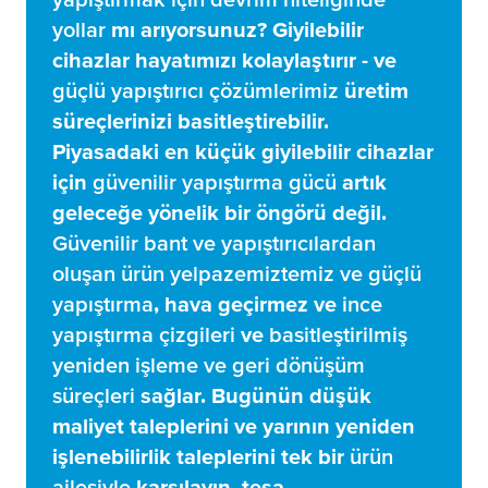
yollar
mı arıyorsunuz? Giyilebilir
cihazlar hayatımızı kolaylaştırır - ve
güçlü yapıştırıcı çözümlerimiz
üretim
süreçlerinizi basitleştirebilir.
Piyasadaki en küçük giyilebilir cihazlar
için
güvenilir yapıştırma gücü
artık
geleceğe yönelik bir öngörü değil.
Güvenilir bant ve yapıştırıcılardan
oluşan ürün yelpazemiz
temiz ve güçlü
yapıştırma
, hava geçirmez ve
ince
yapıştırma çizgileri
ve
basitleştirilmiş
yeniden işleme ve geri dönüşüm
süreçleri
sağlar. Bugünün düşük
maliyet taleplerini ve yarının yeniden
işlenebilirlik taleplerini tek bir
ürün
ailesiyle
karşılayın.
tesa