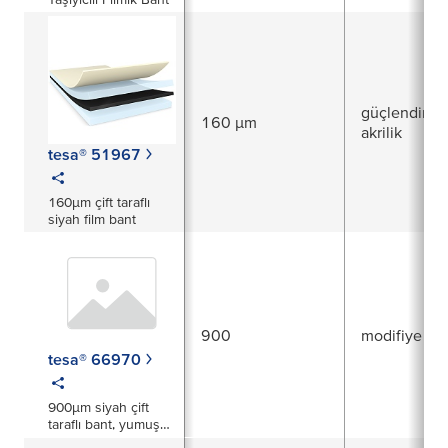
güçlendirilm
160 µm
akrilik
tesa® 51967
160µm çift taraflı
siyah film bant
900
modifiye akri
tesa® 66970
900µm siyah çift
taraflı bant, yumuşak
PU köpük taşıyıcı ile