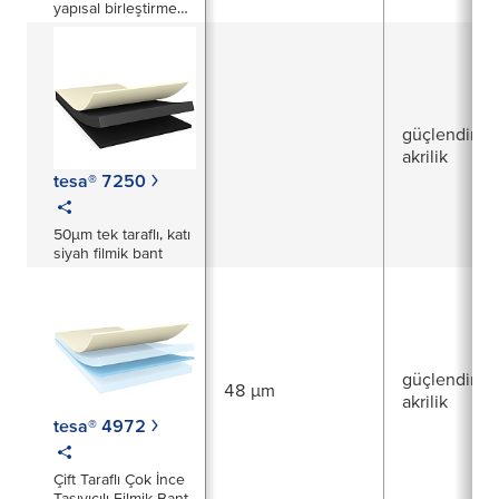
yapısal birleştirme
filmi
güçlendirilm
akrilik
tesa® 7250
50μm tek taraflı, katı
siyah filmik bant
güçlendirilm
48 µm
akrilik
tesa® 4972
Çift Taraflı Çok İnce
Taşıyıcılı Filmik Bant