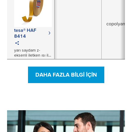
copolyamid
tesa® HAF
8414
yarı saydam z-
eksenli iletken ısı ile
etkinleşen film
DAHA FAZLA BILGI IÇIN