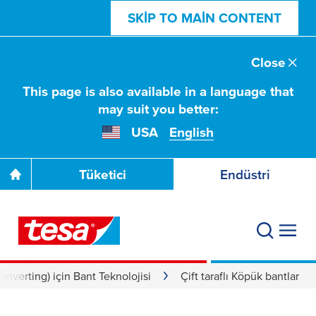
SKIP TO MAIN CONTENT
Close
This page is also available in a language that
may suit you better:
USA
English
Tüketici
Endüstri
nverting) için Bant Teknolojisi
Çift taraflı Köpük bantlar