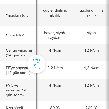
güçlendirilmiş
güçlendirilmiş
Yapışkan türü
akrilik
akrilik
beyaz, siyah,
siyah
Color NART
saydam
Çeliğe yapışma
4 N/cm
12 N/cm
(14 gün sonra)
PE'ye yapışma
2,2 N/cm
4,3 N/cm
(14 gün sonra)
PVC'ye
4 N/cm
12 N/cm
yapışma (14
gün sonra)
Kısa süreli
80 °C
200 °C