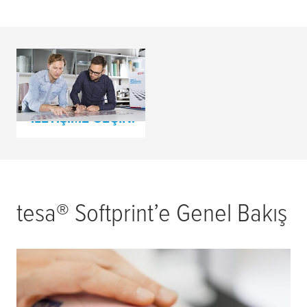
Klişe Montaj
Danışmanlık Talebi
İLETIŞIME GEÇIN!
tesa
® Softprint’e Genel Bakış