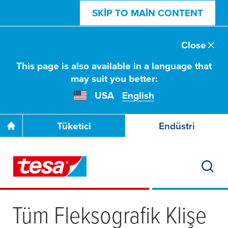
SKIP TO MAIN CONTENT
Close
This page is also available in a language that
may suit you better:
USA
English
Tüketici
Endüstri
Tüm Fleksografik Klişe