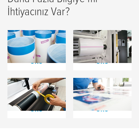
İhtiyacınız Var?
tesa
® Softprint Köpük
Film Malzemeler için
Bantlar
Ekleme Bantları
DAHA FAZLASINI
DAHA FAZLASINI
OKU
OKU
Flekso Baskı için
tesa
print® Film ve
Proses Bantları
Bez Bantlar
DAHA FAZLASINI
DAHA FAZLASINI
OKU
OKU