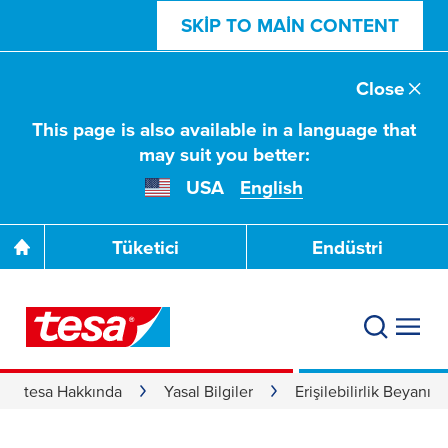
SKIP TO MAIN CONTENT
Close
This page is also available in a language that
may suit you better:
USA
English
Tüketici
Endüstri
tesa Hakkında
Yasal Bilgiler
Erişilebilirlik Beyanı