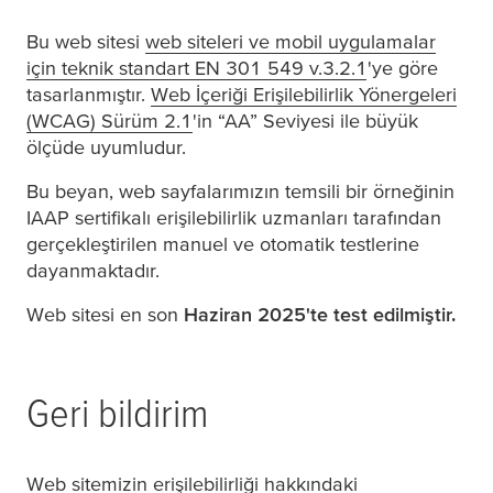
Bu web sitesi
web siteleri ve mobil uygulamalar
için teknik standart EN 301 549 v.3.2.1
(opens in a n
'ye göre
tasarlanmıştır.
Web İçeriği Erişilebilirlik Yönergeleri
(WCAG) Sürüm 2.1
(opens in a new window or tab)
'in “AA” Seviyesi ile büyük
ölçüde uyumludur.
Bu beyan, web sayfalarımızın temsili bir örneğinin
IAAP sertifikalı erişilebilirlik uzmanları tarafından
gerçekleştirilen manuel ve otomatik testlerine
dayanmaktadır.
Web sitesi en son
Haziran 2025'te test edilmiştir.
Geri bildirim
Web sitemizin erişilebilirliği hakkındaki