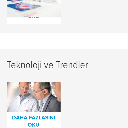
Bez Bantlar
DAHA FAZLASINI
OKU
Teknoloji ve Trendler
Hem Ürünler Hem
İnsanlar için En
Yüksek Kalite
Standartları
DAHA FAZLASINI
OKU