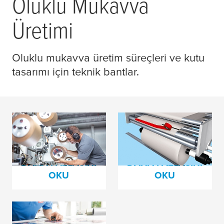
Oluklu Mukavva
Üretimi
Oluklu mukavva üretim süreçleri ve kutu
tasarımı için teknik bantlar.
Oluklu Tasarım
Oluklu Mukavva
Bantları
Üretimi için Ekleme
Bantları
DAHA FAZLASINI
DAHA FAZLASINI
OKU
OKU
tesa
print® Film ve