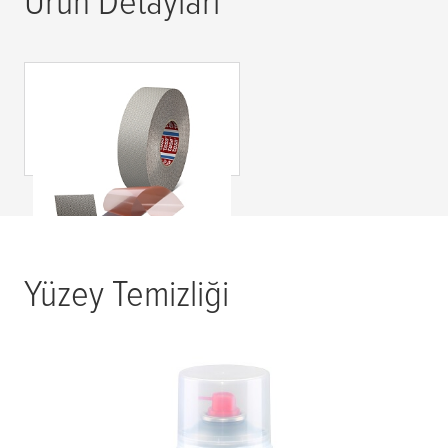
Ürün Detayları
tesa
® Printer's Friend
4863 PV3
Yüzey Temizliği