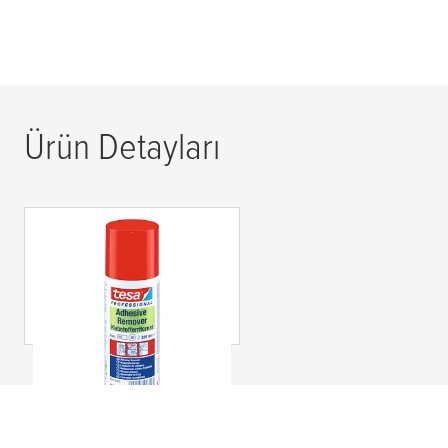
Ürün Detayları
tesa
® Professional
60042 Adhesive
Remover