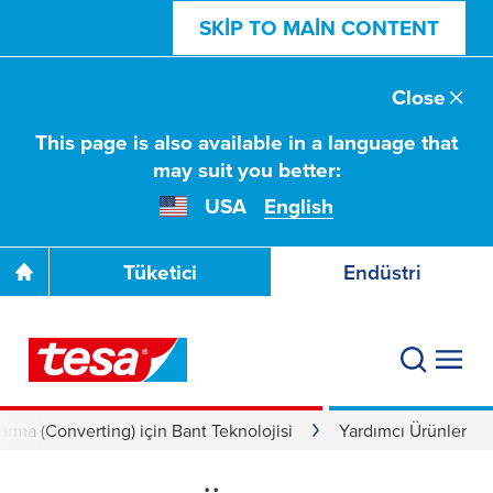
SKIP TO MAIN CONTENT
Close
This page is also available in a language that
may suit you better:
USA
English
Tüketici
Endüstri
arma (Converting) için Bant Teknolojisi
Yardımcı Ürünler