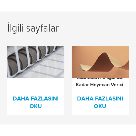
İlgili sayfalar
Aktarma için Bant
Yapışma Bağlayıcı
Teknolojisi
Astarlar, Çıkarma
Kaplamaları ve
Tabakaları ile İlgili Bu
Kadar Heyecan Verici
Olan Nedir?
DAHA FAZLASINI
DAHA FAZLASINI
OKU
OKU