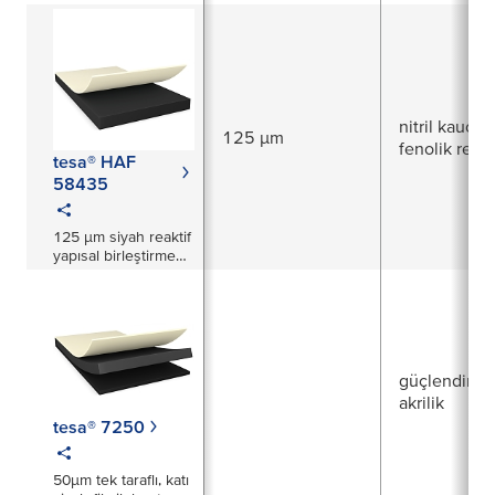
etkinleşen film
nitril kauçuk
125 µm
fenolik reçi
tesa® HAF
58435
125 µm siyah reaktif
yapısal birleştirme
filmi
güçlendirilm
akrilik
tesa® 7250
50μm tek taraflı, katı