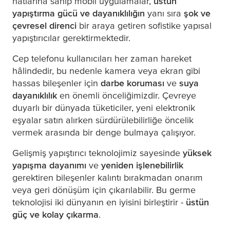
hatlarına sahip mobil uygulamalar,
üstün
yapıştırma gücü ve dayanıklılığın
yanı sıra
şok ve
çevresel direnci
bir araya getiren sofistike yapısal
yapıştırıcılar gerektirmektedir.
Cep telefonu kullanıcıları her zaman hareket
hâlindedir, bu nedenle kamera veya ekran gibi
hassas bileşenler için
darbe koruması
ve
suya
dayanıklılık
en önemli önceliğimizdir. Çevreye
duyarlı bir dünyada tüketiciler, yeni elektronik
eşyalar satın alırken sürdürülebilirliğe öncelik
vermek arasında bir denge bulmaya çalışıyor.
Gelişmiş yapıştırıcı teknolojimiz sayesinde
yüksek
yapışma dayanımı
ve
yeniden işlenebilirlik
gerektiren bileşenler kalıntı bırakmadan onarım
veya geri dönüşüm için çıkarılabilir. Bu germe
teknolojisi iki dünyanın en iyisini birleştirir -
üstün
güç ve kolay çıkarma
.