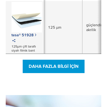
güçlendirilm
125 µm
akrilik
tesa® 51928
125µm çift taraflı
siyah filmik bant
DAHA FAZLA BILGI IÇIN