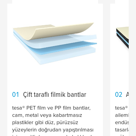
01
Çift taraflı filmik bantlar
02
Akr
tesa
® PET film ve PP film bantlar,
tesa
® ak
cam, metal veya kabartmasız
ailemiz, 
plastikler gibi düz, pürüzsüz
endüstris
yüzeylerin doğrudan yapıştırılması
tasarlanm