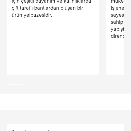
için çeşitli dayanım ve kalınlıklarda
mükemme
çift taraflı bantlardan oluşan bir
işlenebili
ürün yelpazesidir.
sayesinde
sahip ma
yapıştır
direnci v