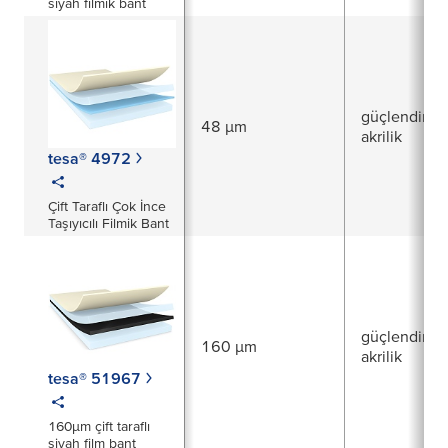
siyah filmik bant
güçlendirilm
48 µm
akrilik
tesa® 4972
Çift Taraflı Çok İnce
Taşıyıcılı Filmik Bant
güçlendirilm
160 µm
akrilik
tesa® 51967
160µm çift taraflı
siyah film bant