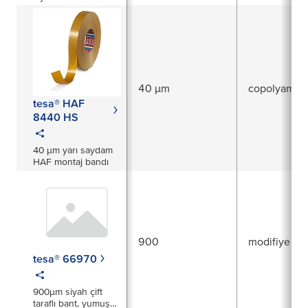
40 µm
copolyamid
tesa® HAF
8440 HS
40 µm yarı saydam
HAF montaj bandı
900
modifiye akri
tesa® 66970
900µm siyah çift
taraflı bant, yumuşak