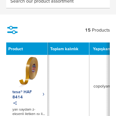
Search our product assortment
15
Products
Filter
Product
Toplam kalınlık
Yapışkan tü
copolyamid
tesa® HAF
8414
yarı saydam z-
eksenli iletken ısı ile