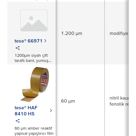
PU köpük taşıyıcı ile
1.200 µm
modifiye akri
tesa® 66971
1200µm siyah çift
taraflı bant, yumuşak
PU köpük desteği ile
nitril kauçuk
60 µm
fenolik reçi
tesa® HAF
8410 HS
60 µm amber reaktif
yapısal yapıştırıcı film