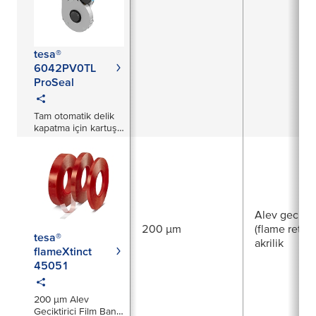
tesa®
6042PV0TL
ProSeal
Tam otomatik delik
kapatma için kartuş
tabanlı aplikatör
Alev geciktir
200 µm
(flame retar
tesa®
akrilik
flameXtinct
45051
200 µm Alev
Geciktirici Film Bant