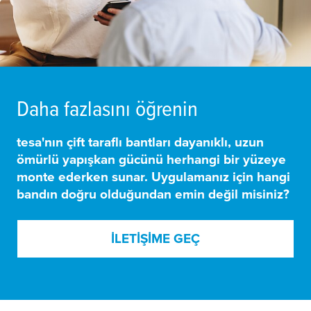
Daha fazlasını öğrenin
tesa
'nın çift taraflı bantları
dayanıklı, uzun
ömürlü yapışkan gücünü
herhangi bir yüzeye
monte ederken sunar. Uygulamanız için hangi
bandın doğru olduğundan emin değil misiniz?
İLETIŞIME GEÇ