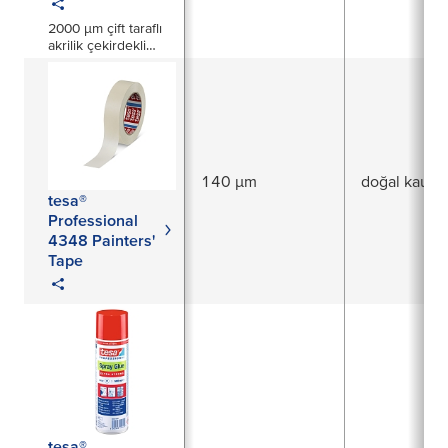
2000 µm çift taraflı
akrilik çekirdekli
bant
140 µm
doğal kauçu
tesa®
Professional
4348 Painters'
Tape
tesa®