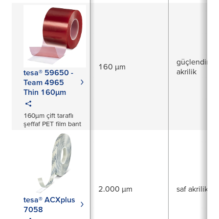
(Ön İnceleme PI)
güçlendirilm
160 µm
akrilik
tesa® 59650 -
Team 4965
Thin 160µm
160µm çift taraflı
şeffaf PET film bant
2.000 µm
saf akrilik
tesa® ACXplus
7058