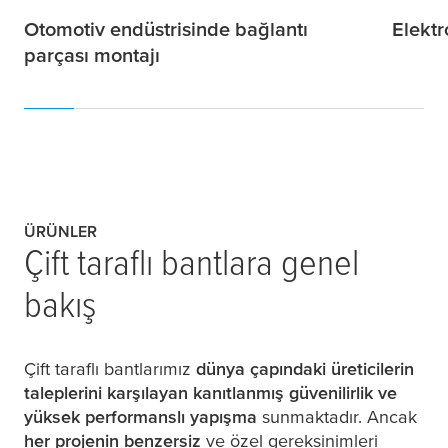
Otomotiv endüstrisinde bağlantı
Elektr
parçası montajı
ÜRÜNLER
Çift taraflı bantlara genel
bakış
Çift taraflı bantlarımız
dünya çapındaki üreticilerin
taleplerini karşılayan kanıtlanmış güvenilirlik ve
yüksek performanslı yapışma
sunmaktadır. Ancak
her projenin benzersiz
ve özel gereksinimleri