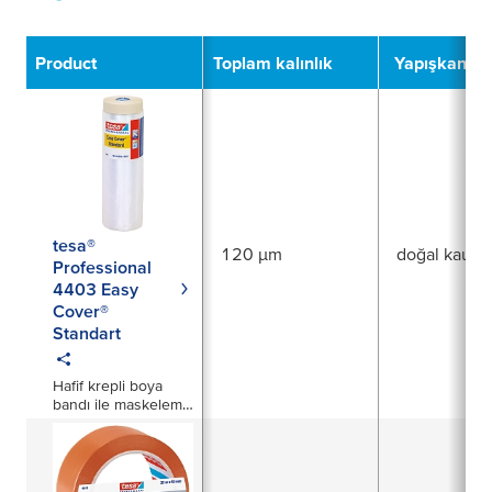
Filter
Product
Toplam kalınlık
Yapışkan tü
tesa®
120 µm
doğal kauçu
Professional
4403 Easy
Cover®
Standart
Hafif krepli boya
bandı ile maskeleme
filmi