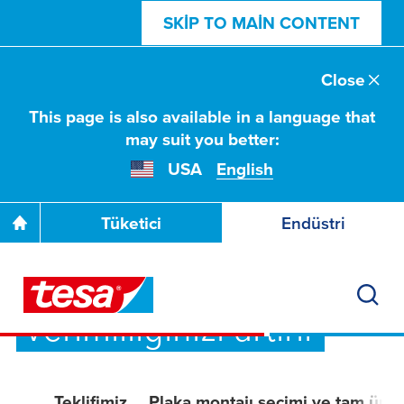
SKIP TO MAIN CONTENT
Close
This page is also available in a language that
may suit you better:
USA
English
Tüketici
Endüstri
Esnekliğimiz
verimliliğinizi artırır
Teklifimiz
Plaka montajı seçimi ve tam ürün