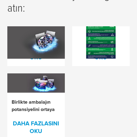
atın:
Together we unveil
Daha sürdürülebilir
refined quality
flekso baskı
DAHA FAZLASINI
DAHA FAZLASINI
OKU
OKU
Birlikte ambalajın
potansiyelini ortaya
çıkarıyoruz
DAHA FAZLASINI
OKU