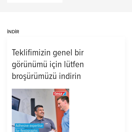
İNDIR
Teklifimizin genel bir
görünümü için lütfen
broşürümüzü indirin