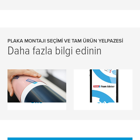
PLAKA MONTAJI SEÇIMI VE TAM ÜRÜN YELPAZESI
Daha fazla bilgi edinin
Flekso Baskı için
Köpük Danışmanı
Klişe Montaj Bantları
DAHA FAZLASINI
DAHA FAZLASINI
OKU
OKU