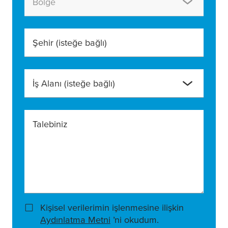
Bölge
Şehir
(isteğe bağlı)
İş Alanı
(isteğe bağlı)
Talebiniz
Kişisel verilerimin işlenmesine ilişkin
Aydınlatma Metni
’ni okudum.