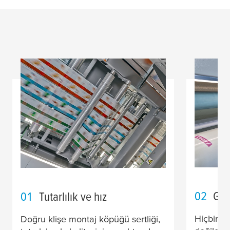
02
Güv
01
Tutarlılık ve hız
Hiçbir ya
Doğru klişe montaj köpüğü sertliği,