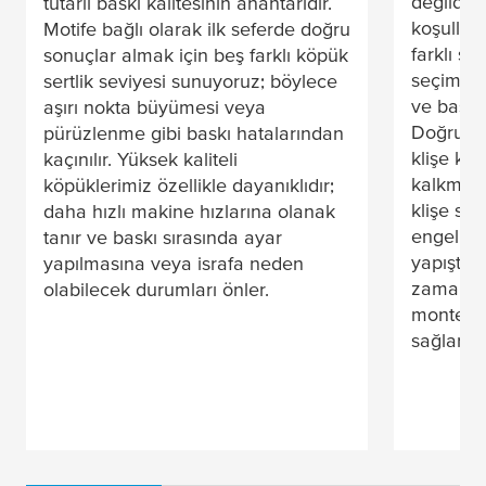
değildir.
tutarlı baskı kalitesinin anahtarıdır.
koşullar
Motife bağlı olarak ilk seferde doğru
farklı şek
sonuçlar almak için beş farklı köpük
seçim y
sertlik seviyesi sunuyoruz; böylece
ve baş a
aşırı nokta büyümesi veya
Doğru kli
pürüzlenme gibi baskı hatalarından
klişe kal
kaçınılır. Yüksek kaliteli
kalkması
köpüklerimiz özellikle dayanıklıdır;
klişe sö
daha hızlı makine hızlarına olanak
engeller.
tanır ve baskı sırasında ayar
yapıştırı
yapılmasına veya israfa neden
zaman hı
olabilecek durumları önler.
monte ed
sağlar.