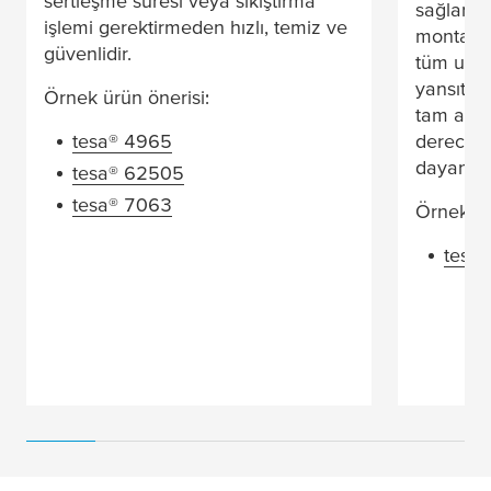
sertleşme süresi veya sıkıştırma
sağlanmas
işlemi gerektirmeden hızlı, temiz ve
montaj b
güvenlidir.
tüm uygu
yansıtır
Örnek ürün önerisi:
tam alanl
tesa
® 4965
derece ş
dayanıklı
tesa
® 62505
tesa
® 7063
Örnek ür
tesa