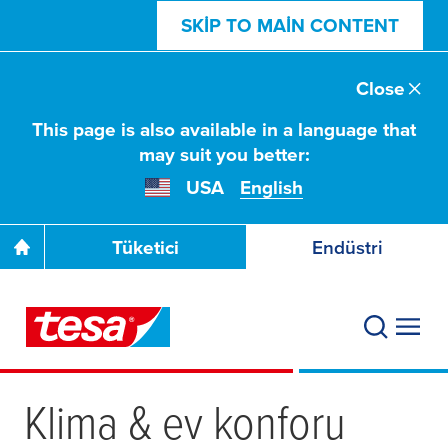
SKIP TO MAIN CONTENT
Close
This page is also available in a language that
may suit you better:
USA
English
Tüketici
Endüstri
Klima & ev konforu