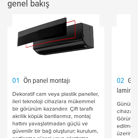
genel bakış
01
Ön panel montajı
02
Gör
lamina
Dekoratif cam veya plastik paneller,
ileri teknoloji cihazlara mükemmel
Günümüz
bir görünüm kazandırır. Çift taraflı
cihaza en
akrilik köpük bantlarımız, montaj
Görünme
hattını yavaşlatmadan güçlü ve
edilmele
güvenilir bir bağ oluşturur; kurulum,
üzerinde