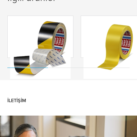
tesa
® 60960
tesa
® 60760 Yer
Aşınmaya ve
İşaretleme Bandı
Çizilmeye Karşı
Dirençli Yer İşaretleme
Bandı
İLETIŞIM